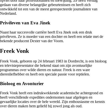
opviel door haar professionaliteit en toewijding. Ze heeft verslag
gedaan van diverse belangrijke gebeurtenissen en heeft zich
ontwikkeld tot een van de meest gerespecteerde journalisten van
Nederland.
Privéleven van Eva Jinek
Naast haar succesvolle carrière heeft Eva Jinek ook een druk
privéleven. Ze is moeder van een dochter en heeft een relatie met de
bekende producent Dexter van der Voorn.
Freek Vonk
Freek Vonk, geboren op 24 februari 1983 in Dordrecht, is een bioloog
en televisiepresentator die bekend staat om zijn avontuurlijke
programmas over wilde dieren en natuur. Freek is een ware
dierenliefhebber en heeft een speciale passie voor reptielen.
Bioloog en Avonturier
Freek Vonk heeft een indrukwekkende academische achtergrond en
heeft verschillende expedities ondernomen naar afgelegen en
gevaarlijke locaties over de hele wereld. Zijn enthousiasme en kennis
over dieren maken hem geliefd bij zowel jong als oud.