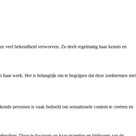
ft ze veel bekendheid verworven. Ze deelt regelmatig haar kennis en
n haar werk. Het is belangrijk om te begrijpen dat deze zoektermen niet
bekende personen is vaak bedoeld om sensationele content te creëren en
gebruiken. Door te focussen op haar expertise en bijdragen aan de