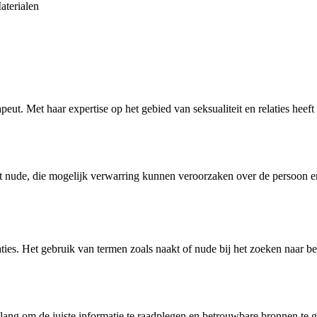
aterialen
peut. Met haar expertise op het gebied van seksualiteit en relaties hee
art nude, die mogelijk verwarring kunnen veroorzaken over de persoon e
iaties. Het gebruik van termen zoals naakt of nude bij het zoeken naar 
belang om de juiste informatie te raadplegen en betrouwbare bronnen te 