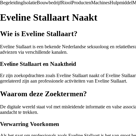
Begeleiding
Isolatie
Bouwbedrijf
Riool
Producten
Machines
Hulpmiddel
M
Eveline Stallaart Naakt
Wie is Eveline Stallaart?
Eveline Stallaart is een bekende Nederlandse seksuoloog en relatiethera
adviezen via verschillende kanalen.
Eveline Stallaart en Naaktheid
Er zijn zoekopdrachten zoals Eveline Stallaart naakt of Eveline Stalla
gerelateerd zijn aan professionele activiteiten van Eveline Stallaart.
Waarom deze Zoektermen?
De digitale wereld staat vol met misleidende informatie en valse assoc
aandacht te trekken.
Verwarring Voorkomen
Als het gaat om professionals zoals Eveline Stallaart is het van groot 