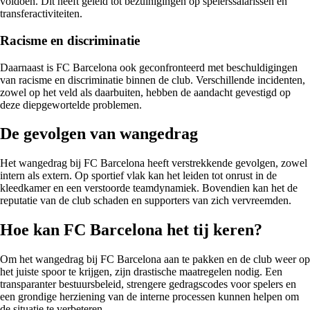
voldoen. Dit heeft geleid tot bezuinigingen op spelerssalarissen en
transferactiviteiten.
Racisme en discriminatie
Daarnaast is FC Barcelona ook geconfronteerd met beschuldigingen
van racisme en discriminatie binnen de club. Verschillende incidenten,
zowel op het veld als daarbuiten, hebben de aandacht gevestigd op
deze diepgewortelde problemen.
De gevolgen van wangedrag
Het wangedrag bij FC Barcelona heeft verstrekkende gevolgen, zowel
intern als extern. Op sportief vlak kan het leiden tot onrust in de
kleedkamer en een verstoorde teamdynamiek. Bovendien kan het de
reputatie van de club schaden en supporters van zich vervreemden.
Hoe kan FC Barcelona het tij keren?
Om het wangedrag bij FC Barcelona aan te pakken en de club weer op
het juiste spoor te krijgen, zijn drastische maatregelen nodig. Een
transparanter bestuursbeleid, strengere gedragscodes voor spelers en
een grondige herziening van de interne processen kunnen helpen om
de situatie te verbeteren.