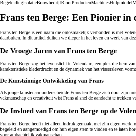
Begeleiding
Isolatie
Bouwbedrijf
Riool
Producten
Machines
Hulpmiddel
M
Frans ten Berge: Een Pionier i
Frans ten Berge is een naam die onlosmakelijk verbonden is met Volenda
daarbuiten. In dit artikel duiken we dieper in het leven en werk van de
De Vroege Jaren van Frans ten Berge
Frans ten Berge zag het levenslicht in Volendam, een plek die hem van j
karakteristieke klederdracht en de dynamiek van het vissersleven vormd
De Kunstzinnige Ontwikkeling van Frans
Als jonge kunstenaar onderscheidde Frans ten Berge zich door zijn uniek
vakmanschap en creativiteit wist Frans al snel de aandacht te trekken v
De Invloed van Frans ten Berge op de Vol
Frans ten Berge heeft niet alleen indruk gemaakt met zijn eigen werk, 
begeleid en aangemoedigd om hun eigen stem te vinden en te laten hor
voor ambachtelijk vakmanschap.