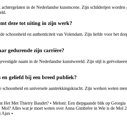
uk achtergelaten in de Nederlandse kunstscene. Zijn schilderijen worden
eld.
mt deze tot uiting in zijn werk?
an de schoonheid en authenticiteit van Volendam. Zijn liefde voor het d
aar gedurende zijn carrière?
gevestigde naam in de Nederlandse kunstwereld. Zijn stijl is geëvoluee
 en geliefd bij een breed publiek?
ke schoonheid en universele aantrekkingskracht. Zijn werken weten mens
t Het Met Thierry Baudet?
•
Meloni: Een diepgaande blik op Georgia
 Mol? Alles wat je moet weten over Anna Gimbrère in Wie is de Mol 
j Ajax
•