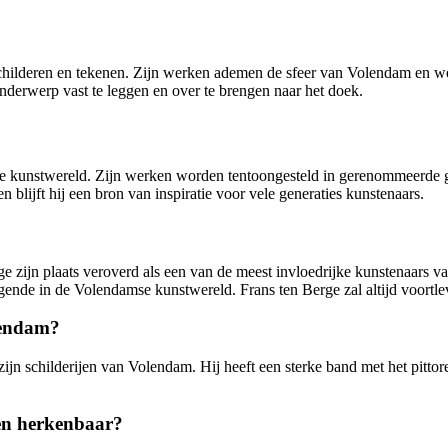
schilderen en tekenen. Zijn werken ademen de sfeer van Volendam en w
onderwerp vast te leggen en over te brengen naar het doek.
e kunstwereld. Zijn werken worden tentoongesteld in gerenommeerde gal
n blijft hij een bron van inspiratie voor vele generaties kunstenaars.
ge zijn plaats veroverd als een van de meest invloedrijke kunstenaars v
ende in de Volendamse kunstwereld. Frans ten Berge zal altijd voortlev
olendam?
zijn schilderijen van Volendam. Hij heeft een sterke band met het pit
 en herkenbaar?