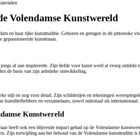
aterialen
n de Volendamse Kunstwereld
m en haar rijke kunsttraditie. Geboren en getogen in dit pittoreske vis
ze gepassioneerde kunstenaar.
ongs af aan inspireerde. Zijn liefde voor kunst werd al vroeg ontdekt e
en de basis van zijn artistieke ontwikkeling.
e stijl en oog voor detail. Zijn schilderijen en tekeningen weerspiegel
an kunstliefhebbers en verzamelaars, zowel nationaal als internationaal.
endamse Kunstwereld
maar heeft ook een blijvende impact gehad op de Volendamse kunstwereld
en. Zijn toewijding aan het behoud van de Volendamse kunsttraditie i