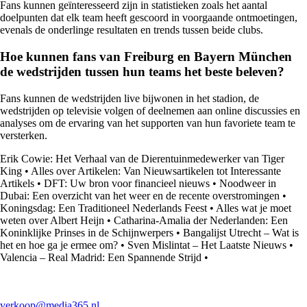
Fans kunnen geïnteresseerd zijn in statistieken zoals het aantal
doelpunten dat elk team heeft gescoord in voorgaande ontmoetingen,
evenals de onderlinge resultaten en trends tussen beide clubs.
Hoe kunnen fans van Freiburg en Bayern München
de wedstrijden tussen hun teams het beste beleven?
Fans kunnen de wedstrijden live bijwonen in het stadion, de
wedstrijden op televisie volgen of deelnemen aan online discussies en
analyses om de ervaring van het supporten van hun favoriete team te
versterken.
Erik Cowie: Het Verhaal van de Dierentuinmedewerker van Tiger
King
•
Alles over Artikelen: Van Nieuwsartikelen tot Interessante
Artikels
•
DFT: Uw bron voor financieel nieuws
•
Noodweer in
Dubai: Een overzicht van het weer en de recente overstromingen
•
Koningsdag: Een Traditioneel Nederlands Feest
•
Alles wat je moet
weten over Albert Heijn
•
Catharina-Amalia der Nederlanden: Een
Koninklijke Prinses in de Schijnwerpers
•
Bangalijst Utrecht – Wat is
het en hoe ga je ermee om?
•
Sven Mislintat – Het Laatste Nieuws
•
Valencia – Real Madrid: Een Spannende Strijd
•
verkoop@media365.nl