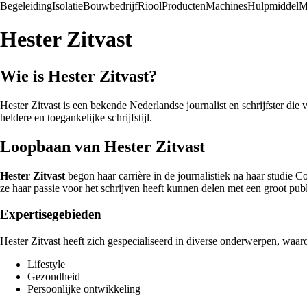
Begeleiding
Isolatie
Bouwbedrijf
Riool
Producten
Machines
Hulpmiddel
M
Hester Zitvast
Wie is Hester Zitvast?
Hester Zitvast is een bekende Nederlandse journalist en schrijfster di
heldere en toegankelijke schrijfstijl.
Loopbaan van Hester Zitvast
Hester Zitvast
begon haar carrière in de journalistiek na haar studie
ze haar passie voor het schrijven heeft kunnen delen met een groot publ
Expertisegebieden
Hester Zitvast heeft zich gespecialiseerd in diverse onderwerpen, waar
Lifestyle
Gezondheid
Persoonlijke ontwikkeling