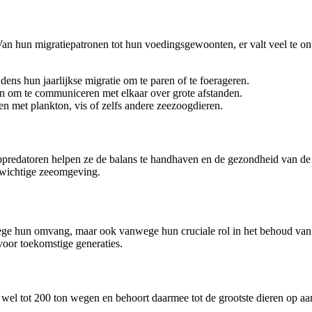
Van hun migratiepatronen tot hun voedingsgewoonten, er valt veel te on
ens hun jaarlijkse migratie om te paren of te foerageren.
 om te communiceren met elkaar over grote afstanden.
n met plankton, vis of zelfs andere zeezoogdieren.
toppredatoren helpen ze de balans te handhaven en de gezondheid van d
enwichtige zeeomgeving.
ege hun omvang, maar ook vanwege hun cruciale rol in het behoud van d
oor toekomstige generaties.
 wel tot 200 ton wegen en behoort daarmee tot de grootste dieren op aa