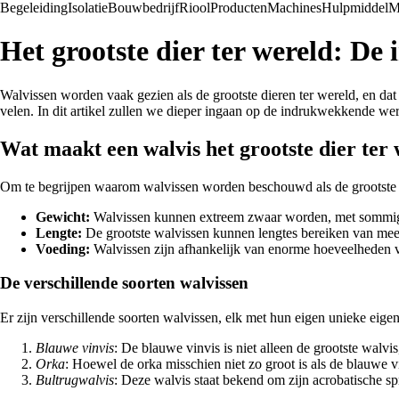
Begeleiding
Isolatie
Bouwbedrijf
Riool
Producten
Machines
Hulpmiddel
M
Het grootste dier ter wereld: D
Walvissen worden vaak gezien als de grootste dieren ter wereld, en da
velen. In dit artikel zullen we dieper ingaan op de indrukwekkende wer
Wat maakt een walvis het grootste dier ter
Om te begrijpen waarom walvissen worden beschouwd als de grootste 
Gewicht:
Walvissen kunnen extreem zwaar worden, met sommige 
Lengte:
De grootste walvissen kunnen lengtes bereiken van meer
Voeding:
Walvissen zijn afhankelijk van enorme hoeveelheden 
De verschillende soorten walvissen
Er zijn verschillende soorten walvissen, elk met hun eigen unieke eig
Blauwe vinvis
: De blauwe vinvis is niet alleen de grootste walvis
Orka
: Hoewel de orka misschien niet zo groot is als de blauwe v
Bultrugwalvis
: Deze walvis staat bekend om zijn acrobatische 