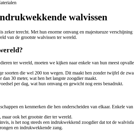
aterialen
e indrukwekkende walvissen
t is zeker terecht. Met hun enorme omvang en majestueuze verschijning 
eld van de grootste walvissen ter wereld.
 wereld?
dieren ter wereld, moeten we kijken naar enkele van hun meest opval
soorten die wel 200 ton wegen. Dit maakt hen zonder twijfel de zwaar
 dan 30 meter, wat hen het langste zoogdier maakt.
voedsel per dag, wat hun omvang en gewicht nog eens benadrukt.
enschappen en kenmerken die hen onderscheiden van elkaar. Enkele van 
, maar ook het grootste dier ter wereld.
invis, is het nog steeds een indrukwekkend zoogdier dat tot de walvisfa
sprongen en indrukwekkende zang.