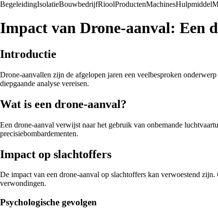
Begeleiding
Isolatie
Bouwbedrijf
Riool
Producten
Machines
Hulpmiddel
M
Impact van Drone-aanval: Een d
Introductie
Drone-aanvallen zijn de afgelopen jaren een veelbesproken onderwerp 
diepgaande analyse vereisen.
Wat is een drone-aanval?
Een drone-aanval verwijst naar het gebruik van onbemande luchtvaartui
precisiebombardementen.
Impact op slachtoffers
De impact van een drone-aanval op slachtoffers kan verwoestend zijn. O
verwondingen.
Psychologische gevolgen