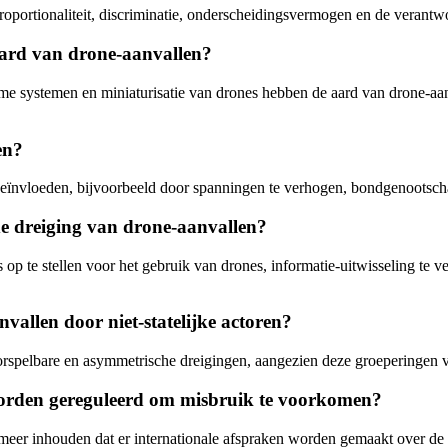
roportionaliteit, discriminatie, onderscheidingsvermogen en de verant
aard van drone-aanvallen?
me systemen en miniaturisatie van drones hebben de aard van drone-aanv
en?
ïnvloeden, bijvoorbeeld door spanningen te verhogen, bondgenootschapp
e dreiging van drone-aanvallen?
 te stellen voor het gebruik van drones, informatie-uitwisseling te v
vallen door niet-statelijke actoren?
voorspelbare en asymmetrische dreigingen, aangezien deze groeperingen 
worden gereguleerd om misbruik te voorkomen?
eer inhouden dat er internationale afspraken worden gemaakt over de e