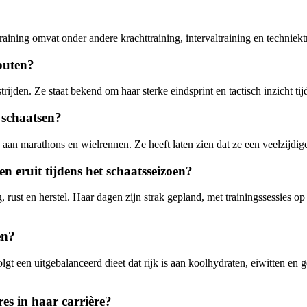
ar training omvat onder andere krachttraining, intervaltraining en techn
outen?
jden. Ze staat bekend om haar sterke eindsprint en tactisch inzicht tijd
 schaatsen?
aan marathons en wielrennen. Ze heeft laten zien dat ze een veelzijdige
en eruit tijdens het schaatsseizoen?
g, rust en herstel. Haar dagen zijn strak gepland, met trainingssessies o
en?
olgt een uitgebalanceerd dieet dat rijk is aan koolhydraten, eiwitten en
es in haar carrière?