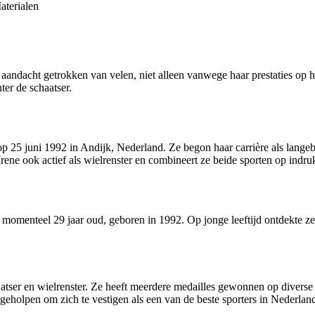
aterialen
aandacht getrokken van velen, niet alleen vanwege haar prestaties op h
ter de schaatser.
p 25 juni 1992 in Andijk, Nederland. Ze begon haar carrière als langeba
s Irene ook actief als wielrenster en combineert ze beide sporten op ind
is momenteel 29 jaar oud, geboren in 1992. Op jonge leeftijd ontdekte z
aatser en wielrenster. Ze heeft meerdere medailles gewonnen op div
eholpen om zich te vestigen als een van de beste sporters in Nederlan