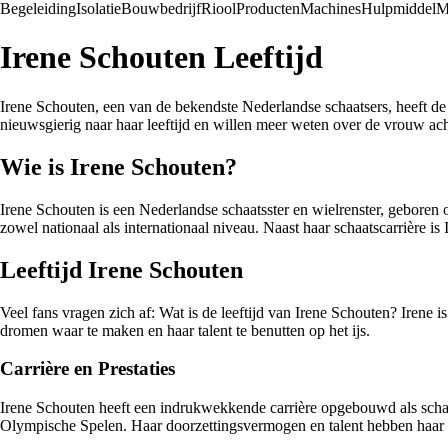
Begeleiding
Isolatie
Bouwbedrijf
Riool
Producten
Machines
Hulpmiddel
M
Irene Schouten Leeftijd
Irene Schouten, een van de bekendste Nederlandse schaatsers, heeft de 
nieuwsgierig naar haar leeftijd en willen meer weten over de vrouw ach
Wie is Irene Schouten?
Irene Schouten is een Nederlandse schaatsster en wielrenster, geboren o
zowel nationaal als internationaal niveau. Naast haar schaatscarrière i
Leeftijd Irene Schouten
Veel fans vragen zich af: Wat is de leeftijd van Irene Schouten? Irene 
dromen waar te maken en haar talent te benutten op het ijs.
Carrière en Prestaties
Irene Schouten heeft een indrukwekkende carrière opgebouwd als sch
Olympische Spelen. Haar doorzettingsvermogen en talent hebben haar g