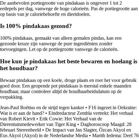
De aanbevolen portiegrootte van pindakaas is ongeveer 1 tot 2
eetlepels per dag, vanwege de hoge calorieën. Pas de portiegrootte aan
op basis van je caloriebehoefte en dieetdoelen.
Is 100% pindakaas gezond?
100% pindakaas, gemaakt van alleen gemalen pindas, kan een
gezonde keuze zijn vanwege de pure ingrediënten zonder
toevoegingen. Let op de portiegrootte vanwege de calorieën.
Hoe kun je pindakaas het beste bewaren en hoelang is
het houdbaar?
Bewaar pindakaas op een koele, droge plaats en roer het voor gebruik
goed door. Een geopende pot pindakaas is meestal enkele maanden
houdbaar, maar controleer altijd de houdbaarheidsdatum op de
verpakking.
Jean-Paul Boëtius en de strijd tegen kanker
•
F16 ingezet in Oekraïne:
Wat is er aan de hand?
•
Eindredacteur Zembla vertrekt: Het verhaal
van Robert Kievit
•
Erik Cowie: Het Verhaal van de
Dierentuinmedewerker van Tiger King
•
Daghoroscoop Maagd: 28
februari Sterrenbeeld
•
De Impact van Jan Slagter, Özcan Akyol en
Eus Akyol (Akyol) in de Nederlandse Media
•
Marith Iedema: Deel 76