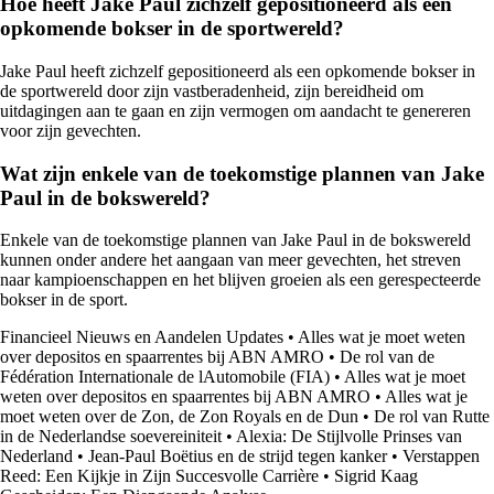
Hoe heeft Jake Paul zichzelf gepositioneerd als een
opkomende bokser in de sportwereld?
Jake Paul heeft zichzelf gepositioneerd als een opkomende bokser in
de sportwereld door zijn vastberadenheid, zijn bereidheid om
uitdagingen aan te gaan en zijn vermogen om aandacht te genereren
voor zijn gevechten.
Wat zijn enkele van de toekomstige plannen van Jake
Paul in de bokswereld?
Enkele van de toekomstige plannen van Jake Paul in de bokswereld
kunnen onder andere het aangaan van meer gevechten, het streven
naar kampioenschappen en het blijven groeien als een gerespecteerde
bokser in de sport.
Financieel Nieuws en Aandelen Updates
•
Alles wat je moet weten
over depositos en spaarrentes bij ABN AMRO
•
De rol van de
Fédération Internationale de lAutomobile (FIA)
•
Alles wat je moet
weten over depositos en spaarrentes bij ABN AMRO
•
Alles wat je
moet weten over de Zon, de Zon Royals en de Dun
•
De rol van Rutte
in de Nederlandse soevereiniteit
•
Alexia: De Stijlvolle Prinses van
Nederland
•
Jean-Paul Boëtius en de strijd tegen kanker
•
Verstappen
Reed: Een Kijkje in Zijn Succesvolle Carrière
•
Sigrid Kaag