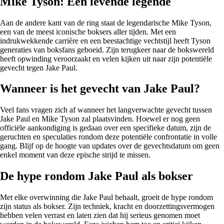
Mike Tyson: Een levende legende
Aan de andere kant van de ring staat de legendarische Mike Tyson,
een van de meest iconische boksers aller tijden. Met een
indrukwekkende carrière en een beestachtige vechtstijl heeft Tyson
generaties van boksfans geboeid. Zijn terugkeer naar de bokswereld
heeft opwinding veroorzaakt en velen kijken uit naar zijn potentiële
gevecht tegen Jake Paul.
Wanneer is het gevecht van Jake Paul?
Veel fans vragen zich af wanneer het langverwachte gevecht tussen
Jake Paul en Mike Tyson zal plaatsvinden. Hoewel er nog geen
officiële aankondiging is gedaan over een specifieke datum, zijn de
geruchten en speculaties rondom deze potentiële confrontatie in volle
gang. Blijf op de hoogte van updates over de gevechtsdatum om geen
enkel moment van deze epische strijd te missen.
De hype rondom Jake Paul als bokser
Met elke overwinning die Jake Paul behaalt, groeit de hype rondom
zijn status als bokser. Zijn techniek, kracht en doorzettingsvermogen
hebben velen verrast en laten zien dat hij serieus genomen moet