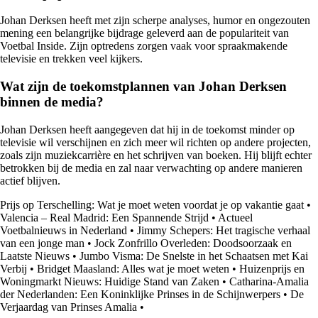
Johan Derksen heeft met zijn scherpe analyses, humor en ongezouten
mening een belangrijke bijdrage geleverd aan de populariteit van
Voetbal Inside. Zijn optredens zorgen vaak voor spraakmakende
televisie en trekken veel kijkers.
Wat zijn de toekomstplannen van Johan Derksen
binnen de media?
Johan Derksen heeft aangegeven dat hij in de toekomst minder op
televisie wil verschijnen en zich meer wil richten op andere projecten,
zoals zijn muziekcarrière en het schrijven van boeken. Hij blijft echter
betrokken bij de media en zal naar verwachting op andere manieren
actief blijven.
Prijs op Terschelling: Wat je moet weten voordat je op vakantie gaat
•
Valencia – Real Madrid: Een Spannende Strijd
•
Actueel
Voetbalnieuws in Nederland
•
Jimmy Schepers: Het tragische verhaal
van een jonge man
•
Jock Zonfrillo Overleden: Doodsoorzaak en
Laatste Nieuws
•
Jumbo Visma: De Snelste in het Schaatsen met Kai
Verbij
•
Bridget Maasland: Alles wat je moet weten
•
Huizenprijs en
Woningmarkt Nieuws: Huidige Stand van Zaken
•
Catharina-Amalia
der Nederlanden: Een Koninklijke Prinses in de Schijnwerpers
•
De
Verjaardag van Prinses Amalia
•