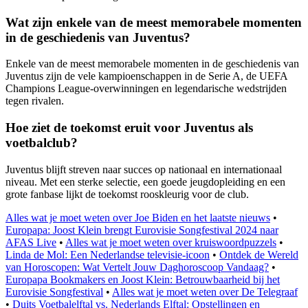
Wat zijn enkele van de meest memorabele momenten
in de geschiedenis van Juventus?
Enkele van de meest memorabele momenten in de geschiedenis van
Juventus zijn de vele kampioenschappen in de Serie A, de UEFA
Champions League-overwinningen en legendarische wedstrijden
tegen rivalen.
Hoe ziet de toekomst eruit voor Juventus als
voetbalclub?
Juventus blijft streven naar succes op nationaal en internationaal
niveau. Met een sterke selectie, een goede jeugdopleiding en een
grote fanbase lijkt de toekomst rooskleurig voor de club.
Alles wat je moet weten over Joe Biden en het laatste nieuws
•
Europapa: Joost Klein brengt Eurovisie Songfestival 2024 naar
AFAS Live
•
Alles wat je moet weten over kruiswoordpuzzels
•
Linda de Mol: Een Nederlandse televisie-icoon
•
Ontdek de Wereld
van Horoscopen: Wat Vertelt Jouw Daghoroscoop Vandaag?
•
Europapa Bookmakers en Joost Klein: Betrouwbaarheid bij het
Eurovisie Songfestival
•
Alles wat je moet weten over De Telegraaf
•
Duits Voetbalelftal vs. Nederlands Elftal: Opstellingen en