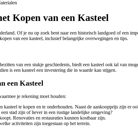
aterialen
het Kopen van een Kasteel
erland. Of je nu op zoek bent naar een historisch landgoed of een impo
t kopen van een kasteel, inclusief belangrijke overwegingen en tips.
bezitten van een stukje geschiedenis, biedt een kasteel ook tal van mo
en is een kasteel een investering die in waarde kan stijgen.
n een Kasteel
n waarmee je rekening moet houden:
n kasteel te kopen en te onderhouden. Naast de aankoopprijs zijn er o
 een stad zijn of liever in een rustige landelijke omgeving?
koopt. Renovaties en restauraties kunnen kostbaar zijn.
ke activiteiten zijn toegestaan op het terrein.