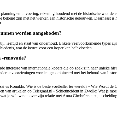
 planning en uitvoering, rekening houdend met de historische waarde e
die bekend zijn met het werken aan historische gebouwen. Daarnaast is
t.
op kunnen worden aangeboden?
tijl, leeftijd en staat van onderhoud. Enkele veelvoorkomende types zi
eschiedenis, wat de keuze voor een koper kan beïnvloeden.
n -renovatie?
interesse van internationale kopers die op zoek zijn naar unieke histo
oderne voorzieningen worden gecombineerd met het behoud van historis
si vs Ronaldo: Wie is de beste voetballer ter wereld?
•
Wie Wordt de O
en van artikelen op Telegraaf.nl
•
Schietincident in Zwolle: Wat je moe
wat je wilt weten over zijn relatie met Anna Gimbrère en zijn scheidin