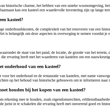
en van historische charme, het hebben van een unieke woonomgeving, het
aarnaast kan een kasteel een waardevolle investering zijn op lange ter
een kasteel?
 hoge onderhoudskosten, de complexiteit van het renoveren van een his
et is belangrijk om deze aspecten in overweging te nemen voordat je e
aaronder de staat van het pand, de locatie, de grootte van het terrein,
die ervaring heeft met het waarderen van kastelen om een nauwkeurige 
 het onderhoud van een kasteel?
aar voor het onderhoud en de restauratie van kastelen, met name vanweg
richten op het behoud van historische gebouwen om te informeren naar 
moet houden bij het kopen van een kasteel?
ten om rekening mee te houden, zoals eigendomsrechten, erfdienstbaar
 jurist in te schakelen die ervaring heeft met onroerend goed en histor