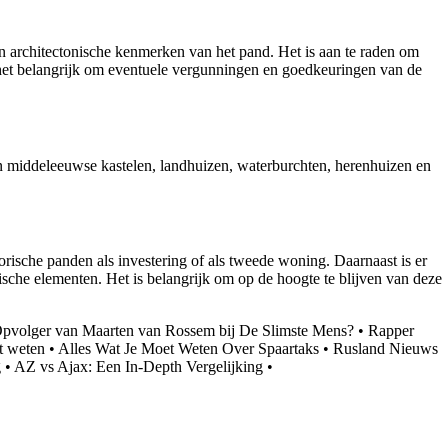
n architectonische kenmerken van het pand. Het is aan te raden om
 het belangrijk om eventuele vergunningen en goedkeuringen van de
jn middeleeuwse kastelen, landhuizen, waterburchten, herenhuizen en
rische panden als investering of als tweede woning. Daarnaast is er
che elementen. Het is belangrijk om op de hoogte te blijven van deze
pvolger van Maarten van Rossem bij De Slimste Mens?
•
Rapper
t weten
•
Alles Wat Je Moet Weten Over Spaartaks
•
Rusland Nieuws
g
•
AZ vs Ajax: Een In-Depth Vergelijking
•