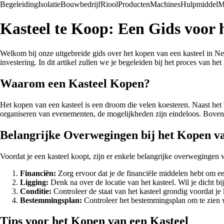
Begeleiding
Isolatie
Bouwbedrijf
Riool
Producten
Machines
Hulpmiddel
M
Kasteel te Koop: Een Gids voor 
Welkom bij onze uitgebreide gids over het kopen van een kasteel in Ned
investering. In dit artikel zullen we je begeleiden bij het proces van he
Waarom een Kasteel Kopen?
Het kopen van een kasteel is een droom die velen koesteren. Naast het 
organiseren van evenementen, de mogelijkheden zijn eindeloos. Bovendi
Belangrijke Overwegingen bij het Kopen va
Voordat je een kasteel koopt, zijn er enkele belangrijke overweginge
Financiën:
Zorg ervoor dat je de financiële middelen hebt om ee
Ligging:
Denk na over de locatie van het kasteel. Wil je dicht bij
Conditie:
Controleer de staat van het kasteel grondig voordat je 
Bestemmingsplan:
Controleer het bestemmingsplan om te zien wel
Tips voor het Kopen van een Kasteel