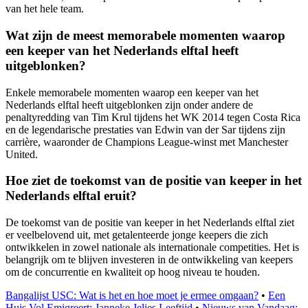
van het hele team.
Wat zijn de meest memorabele momenten waarop
een keeper van het Nederlands elftal heeft
uitgeblonken?
Enkele memorabele momenten waarop een keeper van het
Nederlands elftal heeft uitgeblonken zijn onder andere de
penaltyredding van Tim Krul tijdens het WK 2014 tegen Costa Rica
en de legendarische prestaties van Edwin van der Sar tijdens zijn
carrière, waaronder de Champions League-winst met Manchester
United.
Hoe ziet de toekomst van de positie van keeper in het
Nederlands elftal eruit?
De toekomst van de positie van keeper in het Nederlands elftal ziet
er veelbelovend uit, met getalenteerde jonge keepers die zich
ontwikkelen in zowel nationale als internationale competities. Het is
belangrijk om te blijven investeren in de ontwikkeling van keepers
om de concurrentie en kwaliteit op hoog niveau te houden.
Bangalijst USC: Wat is het en hoe moet je ermee omgaan?
•
Een
Huis Vol Emigreert: Janneke Jelies Leeftijd
•
Nieuws van Vandaag: