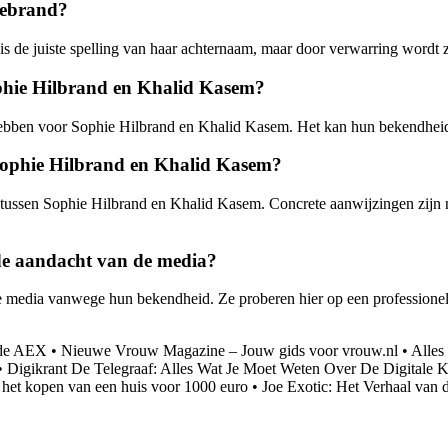
llebrand?
is de juiste spelling van haar achternaam, maar door verwarring wordt 
ophie Hilbrand en Khalid Kasem?
hebben voor Sophie Hilbrand en Khalid Kasem. Het kan hun bekendheid 
n Sophie Hilbrand en Khalid Kasem?
tie tussen Sophie Hilbrand en Khalid Kasem. Concrete aanwijzingen zijn
e aandacht van de media?
 media vanwege hun bekendheid. Ze proberen hier op een professionel
p de AEX
•
Nieuwe Vrouw Magazine – Jouw gids voor vrouw.nl
•
Alles
•
Digikrant De Telegraaf: Alles Wat Je Moet Weten Over De Digitale K
 het kopen van een huis voor 1000 euro
•
Joe Exotic: Het Verhaal van 