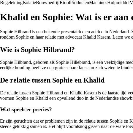
Begeleiding
Isolatie
Bouwbedrijf
Riool
Producten
Machines
Hulpmiddel
M
Khalid en Sophie: Wat is er aan
Sophie Hilbrand is een bekende presentatrice en actrice in Nederland.
rondom Sophie en haar relatie met advocaat Khalid Kasem. Laten we ee
Wie is Sophie Hilbrand?
Sophie Hilbrand, geboren als Sophie Hillebrand, is een veelzijdige medi
eerlijke houding heeft ze een grote schare fans aan zich weten te binde
De relatie tussen Sophie en Khalid
De relatie tussen Sophie Hilbrand en Khalid Kasem is de laatste tijd 
vormen Sophie en Khalid een opvallend duo in de Nederlandse showb
Wat speelt er precies?
Er zijn geruchten dat er problemen zijn in de relatie tussen Sophie en
steeds gelukkig samen is. Het blijft vooralsnog gissen naar de ware toed