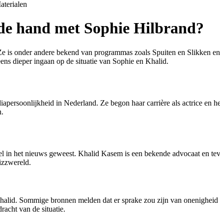
aterialen
 de hand met Sophie Hilbrand?
 Ze is onder andere bekend van programmas zoals Spuiten en Slikken en 
ns dieper ingaan op de situatie van Sophie en Khalid.
apersoonlijkheid in Nederland. Ze begon haar carrière als actrice en he
n.
veel in het nieuws geweest. Khalid Kasem is een bekende advocaat en t
izzwereld.
 Khalid. Sommige bronnen melden dat er sprake zou zijn van onenigheid o
racht van de situatie.