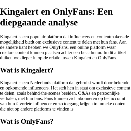
Kingalert en OnlyFans: Een
diepgaande analyse
Kingalert is een populair platform dat influencers en contentmakers de
mogelijkheid biedt om exclusieve content te delen met hun fans. Aan
de andere kant hebben we OnlyFans, een online platform waar
creators content kunnen plaatsen achter een betaalmuur. In dit artikel
duiken we dieper in op de relatie tussen Kingalert en OnlyFans.
Wat is Kingalert?
Kingalert is een Nederlands platform dat gebruikt wordt door bekende
en opkomende influencers. Het stelt hen in staat om exclusieve content
te delen, zoals behind-the-scenes beelden, Q&As en persoonlijke
verhalen, met hun fans. Fans kunnen zich abonneren op het account
van hun favoriete influencer en zo toegang krijgen tot unieke content
die niet op andere platforms te vinden is.
Wat is OnlyFans?