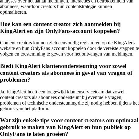
analyses over het aantal meldingen, interacties en betrokkenheid van
abonnees, waardoor creators hun contentstrategie kunnen
optimaliseren.
Hoe kan een content creator zich aanmelden bij
KingAlert en zijn OnlyFans-account koppelen?
Content creators kunnen zich eenvoudig registreren op de KingAlert-
website en hun OnlyFans-account koppelen door de vereiste stappen te
volgen en toestemming te geven voor het ontvangen van meldingen.
Biedt KingAlert klantenondersteuning voor zowel
content creators als abonnees in geval van vragen of
problemen?
Ja, KingAlert heeft een toegewijd klantenserviceteam dat zowel
content creators als abonnees ondersteunt bij eventuele vragen,
problemen of technische ondersteuning die zij nodig hebben tijdens het
gebruik van het platform.
Wat zijn enkele tips voor content creators om optimaal
gebruik te maken van KingAlert en hun publiek op
OnlyFans te laten groeien?