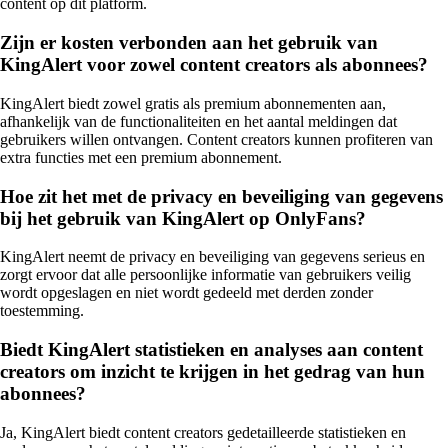
content op dit platform.
Zijn er kosten verbonden aan het gebruik van
KingAlert voor zowel content creators als abonnees?
KingAlert biedt zowel gratis als premium abonnementen aan,
afhankelijk van de functionaliteiten en het aantal meldingen dat
gebruikers willen ontvangen. Content creators kunnen profiteren van
extra functies met een premium abonnement.
Hoe zit het met de privacy en beveiliging van gegevens
bij het gebruik van KingAlert op OnlyFans?
KingAlert neemt de privacy en beveiliging van gegevens serieus en
zorgt ervoor dat alle persoonlijke informatie van gebruikers veilig
wordt opgeslagen en niet wordt gedeeld met derden zonder
toestemming.
Biedt KingAlert statistieken en analyses aan content
creators om inzicht te krijgen in het gedrag van hun
abonnees?
Ja, KingAlert biedt content creators gedetailleerde statistieken en