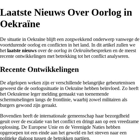
Laatste Nieuws Over Oorlog in
Oekraïne
De situatie in Oekraïne blijft een zorgwekkend onderwerp vanwege de
voortdurende oorlog en conflicten in het land. In dit artikel zullen we
het
laatste nieuws
over de
oorlog in Oekraïne
bespreken en de meest
recente ontwikkelingen met betrekking tot het conflict analyseren.
Recente Ontwikkelingen
De afgelopen weken zijn er verschillende belangrijke gebeurtenissen
geweest die de oorlogssituatie in Oekraïne hebben beïnvloed. Zo heeft
het Oekraïense leger melding gemaakt van toenemende
schermutselingen langs de frontlinie, waarbij zowel militairen als
burgers gewond zijn geraakt.
Bovendien heeft de internationale gemeenschap haar bezorgdheid
geuit over de escalatie van het conflict en dringt aan op een vreedzame
oplossing. De Europese Unie en de Verenigde Naties hebben
opgeroepen tot een einde aan het geweld en het streven naar een
politieke dialoog tussen de betrokken partijen.