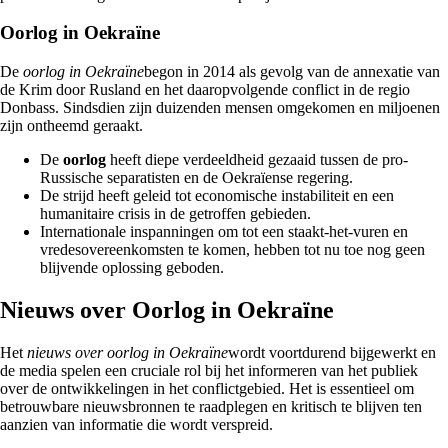
Oorlog in Oekraïne
De
oorlog in Oekraïne
begon in 2014 als gevolg van de annexatie van
de Krim door Rusland en het daaropvolgende conflict in de regio
Donbass. Sindsdien zijn duizenden mensen omgekomen en miljoenen
zijn ontheemd geraakt.
De
oorlog
heeft diepe verdeeldheid gezaaid tussen de pro-
Russische separatisten en de Oekraïense regering.
De strijd heeft geleid tot economische instabiliteit en een
humanitaire crisis in de getroffen gebieden.
Internationale inspanningen om tot een staakt-het-vuren en
vredesovereenkomsten te komen, hebben tot nu toe nog geen
blijvende oplossing geboden.
Nieuws over Oorlog in Oekraïne
Het
nieuws over oorlog in Oekraïne
wordt voortdurend bijgewerkt en
de media spelen een cruciale rol bij het informeren van het publiek
over de ontwikkelingen in het conflictgebied. Het is essentieel om
betrouwbare nieuwsbronnen te raadplegen en kritisch te blijven ten
aanzien van informatie die wordt verspreid.