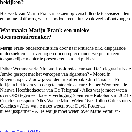
bekijken?
Het werk van Marijn Frank is te zien op verschillende televisiezenders
en online platforms, waar haar documentaires vaak veel lof ontvangen.
Wat maakt Marijn Frank een unieke
documentairemaker?
Marijn Frank onderscheidt zich door haar kritische blik, diepgaande
onderzoek en haar vermogen om complexe onderwerpen op een
toegankelijke manier te presenteren aan het publiek.
Esther Wemmers: de Nieuwe Hoofdredacteur van De Telegraaf
•
Is de
Jumbo gestopt met het verkopen van sigaretten?
•
Moord in
Bovenkarspel: Vrouw gevonden in kofferbak
•
Jim Parsons – Een
kijkje in het leven van de getalenteerde acteur
•
Esther Wemmers: de
Nieuwe Hoofdredacteur van De Telegraaf
•
Alles wat je moet weten
over ORS tegen een kater
•
Verhoging Spaarrente Rabobank in 2023
•
Coach Griekspoor: Alles Wat Je Moet Weten Over Tallon Griekspoors
Coaches
•
Alles wat je moet weten over David Foster als
huwelijkspartner
•
Alles wat je moet weten over Marie Verhulst
•
verkoop@media365.nl