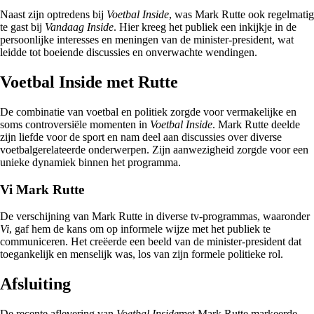
Naast zijn optredens bij
Voetbal Inside
, was Mark Rutte ook regelmatig
te gast bij
Vandaag Inside
. Hier kreeg het publiek een inkijkje in de
persoonlijke interesses en meningen van de minister-president, wat
leidde tot boeiende discussies en onverwachte wendingen.
Voetbal Inside met Rutte
De combinatie van voetbal en politiek zorgde voor vermakelijke en
soms controversiële momenten in
Voetbal Inside
. Mark Rutte deelde
zijn liefde voor de sport en nam deel aan discussies over diverse
voetbalgerelateerde onderwerpen. Zijn aanwezigheid zorgde voor een
unieke dynamiek binnen het programma.
Vi Mark Rutte
De verschijning van Mark Rutte in diverse tv-programmas, waaronder
Vi
, gaf hem de kans om op informele wijze met het publiek te
communiceren. Het creëerde een beeld van de minister-president dat
toegankelijk en menselijk was, los van zijn formele politieke rol.
Afsluiting
De recente aflevering van
Voetbal Inside
met Mark Rutte markeerde