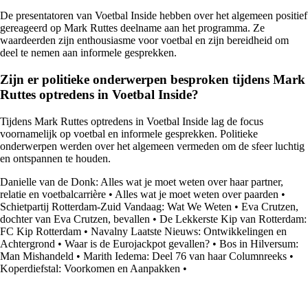
De presentatoren van Voetbal Inside hebben over het algemeen positief
gereageerd op Mark Ruttes deelname aan het programma. Ze
waardeerden zijn enthousiasme voor voetbal en zijn bereidheid om
deel te nemen aan informele gesprekken.
Zijn er politieke onderwerpen besproken tijdens Mark
Ruttes optredens in Voetbal Inside?
Tijdens Mark Ruttes optredens in Voetbal Inside lag de focus
voornamelijk op voetbal en informele gesprekken. Politieke
onderwerpen werden over het algemeen vermeden om de sfeer luchtig
en ontspannen te houden.
Danielle van de Donk: Alles wat je moet weten over haar partner,
relatie en voetbalcarrière
•
Alles wat je moet weten over paarden
•
Schietpartij Rotterdam-Zuid Vandaag: Wat We Weten
•
Eva Crutzen,
dochter van Eva Crutzen, bevallen
•
De Lekkerste Kip van Rotterdam:
FC Kip Rotterdam
•
Navalny Laatste Nieuws: Ontwikkelingen en
Achtergrond
•
Waar is de Eurojackpot gevallen?
•
Bos in Hilversum:
Man Mishandeld
•
Marith Iedema: Deel 76 van haar Columnreeks
•
Koperdiefstal: Voorkomen en Aanpakken
•