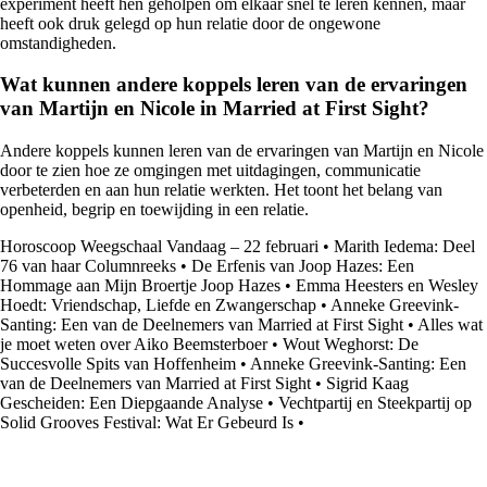
experiment heeft hen geholpen om elkaar snel te leren kennen, maar
heeft ook druk gelegd op hun relatie door de ongewone
omstandigheden.
Wat kunnen andere koppels leren van de ervaringen
van Martijn en Nicole in Married at First Sight?
Andere koppels kunnen leren van de ervaringen van Martijn en Nicole
door te zien hoe ze omgingen met uitdagingen, communicatie
verbeterden en aan hun relatie werkten. Het toont het belang van
openheid, begrip en toewijding in een relatie.
Horoscoop Weegschaal Vandaag – 22 februari
•
Marith Iedema: Deel
76 van haar Columnreeks
•
De Erfenis van Joop Hazes: Een
Hommage aan Mijn Broertje Joop Hazes
•
Emma Heesters en Wesley
Hoedt: Vriendschap, Liefde en Zwangerschap
•
Anneke Greevink-
Santing: Een van de Deelnemers van Married at First Sight
•
Alles wat
je moet weten over Aiko Beemsterboer
•
Wout Weghorst: De
Succesvolle Spits van Hoffenheim
•
Anneke Greevink-Santing: Een
van de Deelnemers van Married at First Sight
•
Sigrid Kaag
Gescheiden: Een Diepgaande Analyse
•
Vechtpartij en Steekpartij op
Solid Grooves Festival: Wat Er Gebeurd Is
•