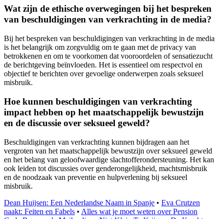
Wat zijn de ethische overwegingen bij het bespreken
van beschuldigingen van verkrachting in de media?
Bij het bespreken van beschuldigingen van verkrachting in de media
is het belangrijk om zorgvuldig om te gaan met de privacy van
betrokkenen en om te voorkomen dat vooroordelen of sensatiezucht
de berichtgeving beïnvloeden. Het is essentieel om respectvol en
objectief te berichten over gevoelige onderwerpen zoals seksueel
misbruik.
Hoe kunnen beschuldigingen van verkrachting
impact hebben op het maatschappelijk bewustzijn
en de discussie over seksueel geweld?
Beschuldigingen van verkrachting kunnen bijdragen aan het
vergroten van het maatschappelijk bewustzijn over seksueel geweld
en het belang van geloofwaardige slachtofferondersteuning. Het kan
ook leiden tot discussies over genderongelijkheid, machtsmisbruik
en de noodzaak van preventie en hulpverlening bij seksueel
misbruik.
Dean Huijsen: Een Nederlandse Naam in Spanje
•
Eva Crutzen
naakt: Feiten en Fabels
•
Alles wat je moet weten over Pension