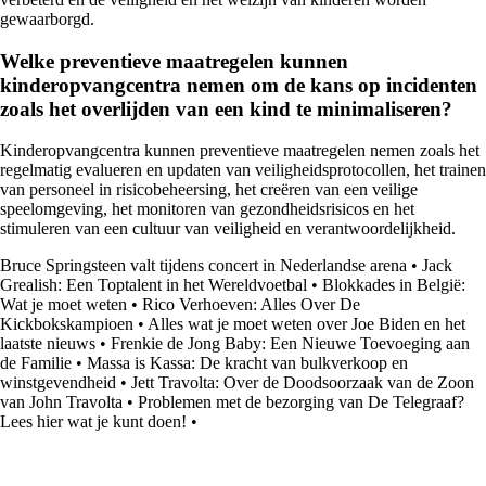
gewaarborgd.
Welke preventieve maatregelen kunnen
kinderopvangcentra nemen om de kans op incidenten
zoals het overlijden van een kind te minimaliseren?
Kinderopvangcentra kunnen preventieve maatregelen nemen zoals het
regelmatig evalueren en updaten van veiligheidsprotocollen, het trainen
van personeel in risicobeheersing, het creëren van een veilige
speelomgeving, het monitoren van gezondheidsrisicos en het
stimuleren van een cultuur van veiligheid en verantwoordelijkheid.
Bruce Springsteen valt tijdens concert in Nederlandse arena
•
Jack
Grealish: Een Toptalent in het Wereldvoetbal
•
Blokkades in België:
Wat je moet weten
•
Rico Verhoeven: Alles Over De
Kickbokskampioen
•
Alles wat je moet weten over Joe Biden en het
laatste nieuws
•
Frenkie de Jong Baby: Een Nieuwe Toevoeging aan
de Familie
•
Massa is Kassa: De kracht van bulkverkoop en
winstgevendheid
•
Jett Travolta: Over de Doodsoorzaak van de Zoon
van John Travolta
•
Problemen met de bezorging van De Telegraaf?
Lees hier wat je kunt doen!
•