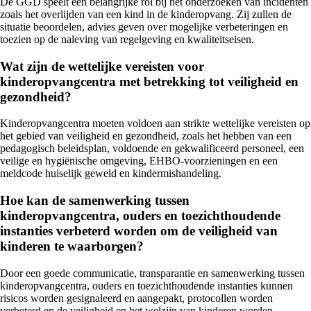
De GGD speelt een belangrijke rol bij het onderzoeken van incidenten
zoals het overlijden van een kind in de kinderopvang. Zij zullen de
situatie beoordelen, advies geven over mogelijke verbeteringen en
toezien op de naleving van regelgeving en kwaliteitseisen.
Wat zijn de wettelijke vereisten voor
kinderopvangcentra met betrekking tot veiligheid en
gezondheid?
Kinderopvangcentra moeten voldoen aan strikte wettelijke vereisten op
het gebied van veiligheid en gezondheid, zoals het hebben van een
pedagogisch beleidsplan, voldoende en gekwalificeerd personeel, een
veilige en hygiënische omgeving, EHBO-voorzieningen en een
meldcode huiselijk geweld en kindermishandeling.
Hoe kan de samenwerking tussen
kinderopvangcentra, ouders en toezichthoudende
instanties verbeterd worden om de veiligheid van
kinderen te waarborgen?
Door een goede communicatie, transparantie en samenwerking tussen
kinderopvangcentra, ouders en toezichthoudende instanties kunnen
risicos worden gesignaleerd en aangepakt, protocollen worden
verbeterd en de veiligheid en het welzijn van kinderen worden