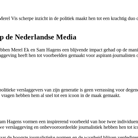
 Vis scherpe inzicht in de politiek maakt hen tot een krachtig duo dat
p de Nederlandse Media
s, hebben Merel Ek en Sam Hagens een blijvende impact gehad op de ma
ggeving heeft hen tot voorbeelden gemaakt voor aspirant-journalisten o
olitieke verslaggevers van zijn generatie is geen verrassing voor dege
jke vragen hebben hem al snel tot een icoon in de maak gemaakt.
Sam Hagens vormen een inspirerend voorbeeld van hoe twee individu
e verslaggeving en onbevooroordeelde journalistiek hebben hen tot i
naar de hoogste journalistieke normen en de waarheid blijven verdedig