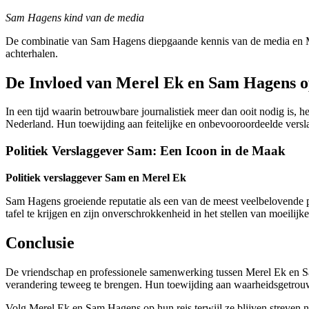
Sam Hagens kind van de media
De combinatie van Sam Hagens diepgaande kennis van de media en Merel
achterhalen.
De Invloed van Merel Ek en Sam Hagens o
In een tijd waarin betrouwbare journalistiek meer dan ooit nodig i
Nederland. Hun toewijding aan feitelijke en onbevooroordeelde versla
Politiek Verslaggever Sam: Een Icoon in de Maak
Politiek verslaggever Sam en Merel Ek
Sam Hagens groeiende reputatie als een van de meest veelbelovende p
tafel te krijgen en zijn onverschrokkenheid in het stellen van moeili
Conclusie
De vriendschap en professionele samenwerking tussen Merel Ek en 
verandering teweeg te brengen. Hun toewijding aan waarheidsgetrouw
Volg Merel Ek en Sam Hagens op hun reis terwijl ze blijven streven 