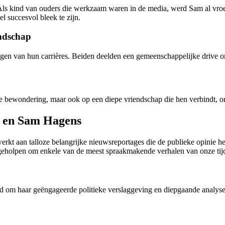
s kind van ouders die werkzaam waren in de media, werd Sam al vroeg b
l succesvol bleek te zijn.
endschap
n van hun carrières. Beiden deelden een gemeenschappelijke drive om 
ele bewondering, maar ook op een diepe vriendschap die hen verbindt,
k en Sam Hagens
kt aan talloze belangrijke nieuwsreportages die de publieke opinie 
eholpen om enkele van de meest spraakmakende verhalen van onze tijd 
 om haar geëngageerde politieke verslaggeving en diepgaande analy