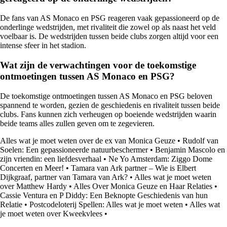
De fans van AS Monaco en PSG reageren vaak gepassioneerd op de
onderlinge wedstrijden, met rivaliteit die zowel op als naast het veld
voelbaar is. De wedstrijden tussen beide clubs zorgen altijd voor een
intense sfeer in het stadion.
Wat zijn de verwachtingen voor de toekomstige
ontmoetingen tussen AS Monaco en PSG?
De toekomstige ontmoetingen tussen AS Monaco en PSG beloven
spannend te worden, gezien de geschiedenis en rivaliteit tussen beide
clubs. Fans kunnen zich verheugen op boeiende wedstrijden waarin
beide teams alles zullen geven om te zegevieren.
Alles wat je moet weten over de ex van Monica Geuze
•
Rudolf van
Soelen: Een gepassioneerde natuurbeschermer
•
Benjamin Mascolo en
zijn vriendin: een liefdesverhaal
•
Ne Yo Amsterdam: Ziggo Dome
Concerten en Meer!
•
Tamara van Ark partner – Wie is Elbert
Dijkgraaf, partner van Tamara van Ark?
•
Alles wat je moet weten
over Matthew Hardy
•
Alles Over Monica Geuze en Haar Relaties
•
Cassie Ventura en P Diddy: Een Beknopte Geschiedenis van hun
Relatie
•
Postcodeloterij Spellen: Alles wat je moet weten
•
Alles wat
je moet weten over Kweekvlees
•