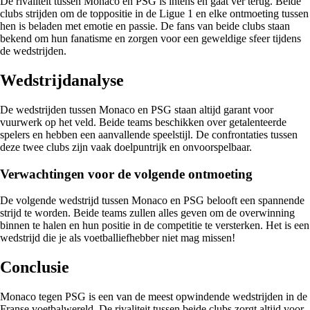
De rivaliteit tussen Monaco en PSG is intens en gaat ver terug. Beide
clubs strijden om de toppositie in de Ligue 1 en elke ontmoeting tussen
hen is beladen met emotie en passie. De fans van beide clubs staan
bekend om hun fanatisme en zorgen voor een geweldige sfeer tijdens
de wedstrijden.
Wedstrijdanalyse
De wedstrijden tussen Monaco en PSG staan altijd garant voor
vuurwerk op het veld. Beide teams beschikken over getalenteerde
spelers en hebben een aanvallende speelstijl. De confrontaties tussen
deze twee clubs zijn vaak doelpuntrijk en onvoorspelbaar.
Verwachtingen voor de volgende ontmoeting
De volgende wedstrijd tussen Monaco en PSG belooft een spannende
strijd te worden. Beide teams zullen alles geven om de overwinning
binnen te halen en hun positie in de competitie te versterken. Het is een
wedstrijd die je als voetballiefhebber niet mag missen!
Conclusie
Monaco tegen PSG is een van de meest opwindende wedstrijden in de
Franse voetbalwereld. De rivaliteit tussen beide clubs zorgt altijd voor