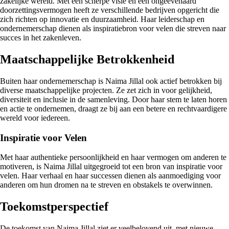
zakelijke wereld. Met een scherpe visie en een ongeëvenaard
doorzettingsvermogen heeft ze verschillende bedrijven opgericht die
zich richten op innovatie en duurzaamheid. Haar leiderschap en
ondernemerschap dienen als inspiratiebron voor velen die streven naar
succes in het zakenleven.
Maatschappelijke Betrokkenheid
Buiten haar ondernemerschap is Naima Jillal ook actief betrokken bij
diverse maatschappelijke projecten. Ze zet zich in voor gelijkheid,
diversiteit en inclusie in de samenleving. Door haar stem te laten horen
en actie te ondernemen, draagt ze bij aan een betere en rechtvaardigere
wereld voor iedereen.
Inspiratie voor Velen
Met haar authentieke persoonlijkheid en haar vermogen om anderen te
motiveren, is Naima Jillal uitgegroeid tot een bron van inspiratie voor
velen. Haar verhaal en haar successen dienen als aanmoediging voor
anderen om hun dromen na te streven en obstakels te overwinnen.
Toekomstperspectief
De toekomst van Naima Jillal ziet er veelbelovend uit, met nieuwe