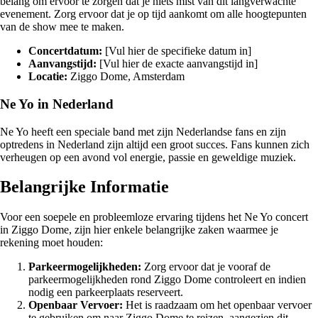
belang om ervoor te zorgen dat je niets mist van dit langverwachte
evenement. Zorg ervoor dat je op tijd aankomt om alle hoogtepunten
van de show mee te maken.
Concertdatum:
[Vul hier de specifieke datum in]
Aanvangstijd:
[Vul hier de exacte aanvangstijd in]
Locatie:
Ziggo Dome, Amsterdam
Ne Yo in Nederland
Ne Yo heeft een speciale band met zijn Nederlandse fans en zijn
optredens in Nederland zijn altijd een groot succes. Fans kunnen zich
verheugen op een avond vol energie, passie en geweldige muziek.
Belangrijke Informatie
Voor een soepele en probleemloze ervaring tijdens het Ne Yo concert
in Ziggo Dome, zijn hier enkele belangrijke zaken waarmee je
rekening moet houden:
Parkeermogelijkheden:
Zorg ervoor dat je vooraf de
parkeermogelijkheden rond Ziggo Dome controleert en indien
nodig een parkeerplaats reserveert.
Openbaar Vervoer:
Het is raadzaam om het openbaar vervoer
te gebruiken om naar Ziggo Dome te reizen, aangezien dit