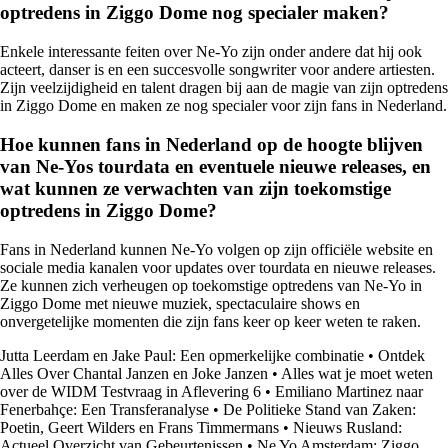
optredens in Ziggo Dome nog specialer maken?
Enkele interessante feiten over Ne-Yo zijn onder andere dat hij ook
acteert, danser is en een succesvolle songwriter voor andere artiesten.
Zijn veelzijdigheid en talent dragen bij aan de magie van zijn optredens
in Ziggo Dome en maken ze nog specialer voor zijn fans in Nederland.
Hoe kunnen fans in Nederland op de hoogte blijven
van Ne-Yos tourdata en eventuele nieuwe releases, en
wat kunnen ze verwachten van zijn toekomstige
optredens in Ziggo Dome?
Fans in Nederland kunnen Ne-Yo volgen op zijn officiële website en
sociale media kanalen voor updates over tourdata en nieuwe releases.
Ze kunnen zich verheugen op toekomstige optredens van Ne-Yo in
Ziggo Dome met nieuwe muziek, spectaculaire shows en
onvergetelijke momenten die zijn fans keer op keer weten te raken.
Jutta Leerdam en Jake Paul: Een opmerkelijke combinatie
•
Ontdek
Alles Over Chantal Janzen en Joke Janzen
•
Alles wat je moet weten
over de WIDM Testvraag in Aflevering 6
•
Emiliano Martinez naar
Fenerbahçe: Een Transferanalyse
•
De Politieke Stand van Zaken:
Poetin, Geert Wilders en Frans Timmermans
•
Nieuws Rusland:
Actueel Overzicht van Gebeurtenissen
•
Ne Yo Amsterdam: Ziggo