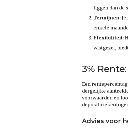
liggen dan de 
Termijnen:
Je 
enkele maanden
Flexibiliteit:
H
vastgezet, bied
3% Rente:
Een rentepercentag
dergelijke aantrekk
voorwaarden en loop
depositorekeninge
Advies voor he