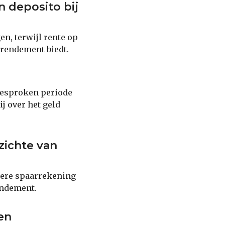
n deposito bij
n, terwijl rente op
 rendement biedt.
fgesproken periode
j over het geld
zichte van
iere spaarrekening
rendement.
en