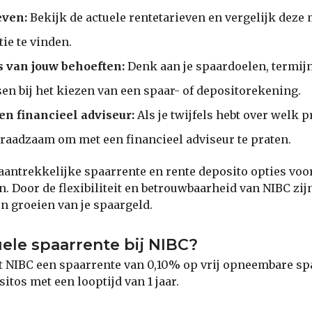
even:
Bekijk de actuele rentetarieven en vergelijk deze
ie te vinden.
s van jouw behoeften:
Denk aan je spaardoelen, termij
isen bij het kiezen van een spaar- of depositorekening.
en financieel adviseur:
Als je twijfels hebt over welk p
t raadzaam om met een financieel adviseur te praten.
aantrekkelijke spaarrente en rente deposito opties voo
n. Door de flexibiliteit en betrouwbaarheid van NIBC zij
en groeien van je spaargeld.
uele spaarrente bij NIBC?
t NIBC een spaarrente van 0,10% op vrij opneembare s
tos met een looptijd van 1 jaar.