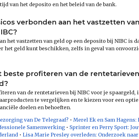
ijd van het deposito en het beleid van de bank.
isicos verbonden aan het vastzetten va
NIBC?
an het vastzetten van geld op een deposito bij NIBC is d
ver het geld kunt beschikken, zelfs in geval van onvoorz
t beste profiteren van de rentetarieven
ld?
iteren van de rentetarieven bij NIBC voor je spaargeld,
aarproducten te vergelijken en te kiezen voor een optie 
nanciële doelen en behoeften.
ezorging van De Telegraaf?
•
Merel Ek en Sam Hagens:
ofessionele Samenwerking
•
Sprinter en Perry Sport: Jo
derland
•
Lisa Marie Presley overleden: Onderzoek naa