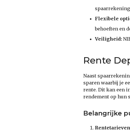
spaarrekening
Flexibele opti
behoeften en d
Veiligheid:
NIB
Rente Dep
Naast spaarrekening
sparen waarbij je e
rente. Dit kan een 
rendement op hun s
Belangrijke p
Rentetarieven