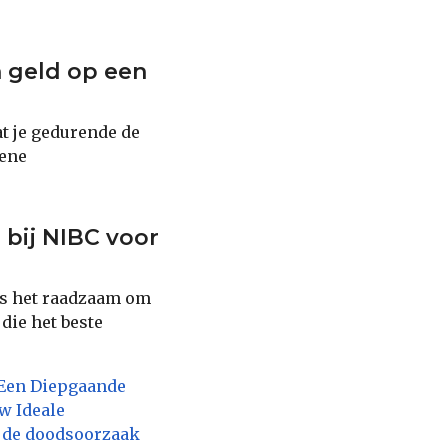
n geld op een
at je gedurende de
iene
 bij NIBC voor
 is het raadzaam om
die het beste
 Een Diepgaande
uw Ideale
r de doodsoorzaak