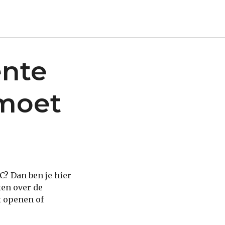
ente
 moet
C? Dan ben je hier
ten over de
t openen of