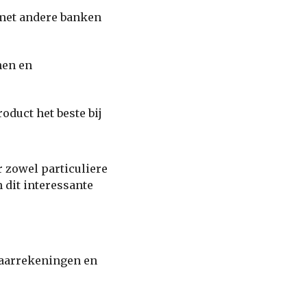
 met andere banken
nen en
roduct het beste bij
r zowel particuliere
n dit interessante
paarrekeningen en