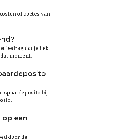
kosten of boetes van
end?
t bedrag dat je hebt
p dat moment.
spaardeposito
en spaardeposito bij
sito.
e op een
oed door de