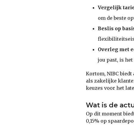
Vergelijk tari
om de beste opt
Beslis op basi
flexibiliteitse
Overleg met e
jou past, is he
Kortom, NIBC biedt 
als zakelijke klante
keuzes voor het lat
Wat is de act
Op dit moment bied
0,15% op spaardeposi