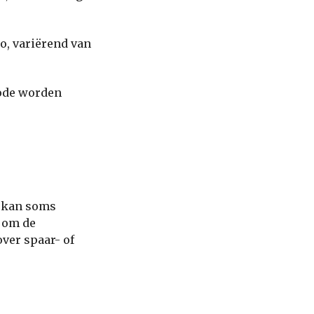
to, variërend van
iode worden
C kan soms
k om de
ver spaar- of