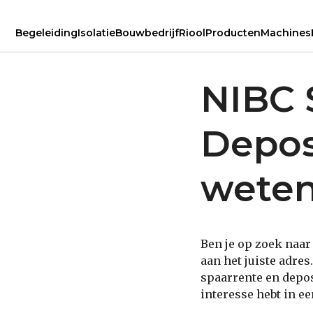
Begeleiding
Isolatie
Bouwbedrijf
Riool
Producten
Machines
NIBC 
Depos
wete
Ben je op zoek naar
aan het juiste adres
spaarrente en depos
interesse hebt in een