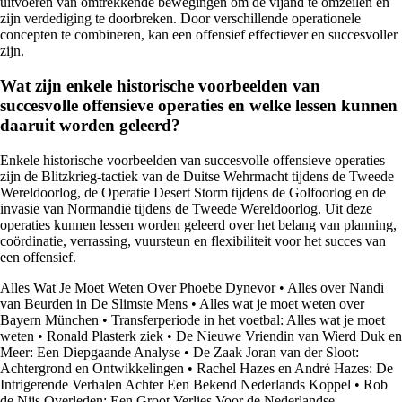
uitvoeren van omtrekkende bewegingen om de vijand te omzeilen en
zijn verdediging te doorbreken. Door verschillende operationele
concepten te combineren, kan een offensief effectiever en succesvoller
zijn.
Wat zijn enkele historische voorbeelden van
succesvolle offensieve operaties en welke lessen kunnen
daaruit worden geleerd?
Enkele historische voorbeelden van succesvolle offensieve operaties
zijn de Blitzkrieg-tactiek van de Duitse Wehrmacht tijdens de Tweede
Wereldoorlog, de Operatie Desert Storm tijdens de Golfoorlog en de
invasie van Normandië tijdens de Tweede Wereldoorlog. Uit deze
operaties kunnen lessen worden geleerd over het belang van planning,
coördinatie, verrassing, vuursteun en flexibiliteit voor het succes van
een offensief.
Alles Wat Je Moet Weten Over Phoebe Dynevor
•
Alles over Nandi
van Beurden in De Slimste Mens
•
Alles wat je moet weten over
Bayern München
•
Transferperiode in het voetbal: Alles wat je moet
weten
•
Ronald Plasterk ziek
•
De Nieuwe Vriendin van Wierd Duk en
Meer: Een Diepgaande Analyse
•
De Zaak Joran van der Sloot:
Achtergrond en Ontwikkelingen
•
Rachel Hazes en André Hazes: De
Intrigerende Verhalen Achter Een Bekend Nederlands Koppel
•
Rob
de Nijs Overleden: Een Groot Verlies Voor de Nederlandse