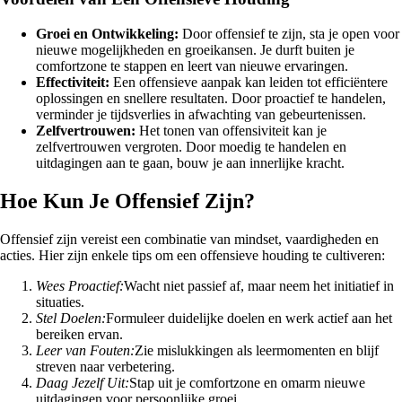
Groei en Ontwikkeling:
Door offensief te zijn, sta je open voor
nieuwe mogelijkheden en groeikansen. Je durft buiten je
comfortzone te stappen en leert van nieuwe ervaringen.
Effectiviteit:
Een offensieve aanpak kan leiden tot efficiëntere
oplossingen en snellere resultaten. Door proactief te handelen,
verminder je tijdsverlies in afwachting van gebeurtenissen.
Zelfvertrouwen:
Het tonen van offensiviteit kan je
zelfvertrouwen vergroten. Door moedig te handelen en
uitdagingen aan te gaan, bouw je aan innerlijke kracht.
Hoe Kun Je Offensief Zijn?
Offensief zijn vereist een combinatie van mindset, vaardigheden en
acties. Hier zijn enkele tips om een offensieve houding te cultiveren:
Wees Proactief:
Wacht niet passief af, maar neem het initiatief in
situaties.
Stel Doelen:
Formuleer duidelijke doelen en werk actief aan het
bereiken ervan.
Leer van Fouten:
Zie mislukkingen als leermomenten en blijf
streven naar verbetering.
Daag Jezelf Uit:
Stap uit je comfortzone en omarm nieuwe
uitdagingen voor persoonlijke groei.