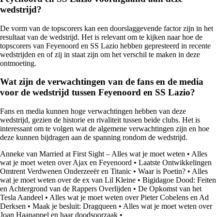
wedstrijd?
De vorm van de topscorers kan een doorslaggevende factor zijn in het
resultaat van de wedstrijd. Het is relevant om te kijken naar hoe de
topscorers van Feyenoord en SS Lazio hebben gepresteerd in recente
wedstrijden en of zij in staat zijn om het verschil te maken in deze
ontmoeting.
Wat zijn de verwachtingen van de fans en de media
voor de wedstrijd tussen Feyenoord en SS Lazio?
Fans en media kunnen hoge verwachtingen hebben van deze
wedstrijd, gezien de historie en rivaliteit tussen beide clubs. Het is
interessant om te volgen wat de algemene verwachtingen zijn en hoe
deze kunnen bijdragen aan de spanning rondom de wedstrijd.
Anneke van Married at First Sight – Alles wat je moet weten
•
Alles
wat je moet weten over Ajax en Feyenoord
•
Laatste Ontwikkelingen
Omtrent Verdwenen Onderzeeër en Titanic
•
Waar is Poetin?
•
Alles
wat je moet weten over de ex van Lil Kleine
•
Bigidagoe Dood: Feiten
en Achtergrond van de Rappers Overlijden
•
De Opkomst van het
Tesla Aandeel
•
Alles wat je moet weten over Pieter Cobelens en Ad
Derksen
•
Maak je besluit: Dragqueen
•
Alles wat je moet weten over
Joan Haanappel en haar doodsoorzaak
•