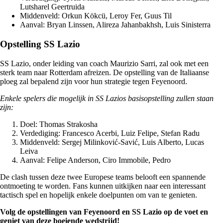
Lutsharel Geertruida
Middenveld: Orkun Kökcü, Leroy Fer, Guus Til
Aanval: Bryan Linssen, Alireza Jahanbakhsh, Luis Sinisterra
Opstelling SS Lazio
SS Lazio, onder leiding van coach Maurizio Sarri, zal ook met een
sterk team naar Rotterdam afreizen. De opstelling van de Italiaanse
ploeg zal bepalend zijn voor hun strategie tegen Feyenoord.
Enkele spelers die mogelijk in SS Lazios basisopstelling zullen staan
zijn:
Doel: Thomas Strakosha
Verdediging: Francesco Acerbi, Luiz Felipe, Stefan Radu
Middenveld: Sergej Milinković-Savić, Luis Alberto, Lucas
Leiva
Aanval: Felipe Anderson, Ciro Immobile, Pedro
De clash tussen deze twee Europese teams belooft een spannende
ontmoeting te worden. Fans kunnen uitkijken naar een interessant
tactisch spel en hopelijk enkele doelpunten om van te genieten.
Volg de opstellingen van Feyenoord en SS Lazio op de voet en
geniet van deze boeiende wedstrijd!