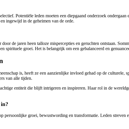
selectief. Potentiële leden moeten een diepgaand onderzoek ondergaan e
en ingewijd in de geheimen van de orde.
oor de jaren heen talloze mispercepties en geruchten ontstaan. Sommig
 en spirituele groei. Het is belangrijk om een gebalanceerd en genuance
n
enschap is, heeft ze een aanzienlijke invloed gehad op de culturele, sp
s van alle tijden.
chtige entiteit die blijft intrigeren en inspireren. Haar rol in de were
 in?
 op persoonlijke groei, bewustwording en transformatie. Leden streven e