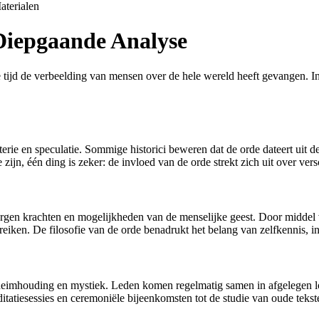
aterialen
Diepgaande Analyse
tijd de verbeelding van mensen over de hele wereld heeft gevangen. In d
ie en speculatie. Sommige historici beweren dat de orde dateert uit de
ijn, één ding is zeker: de invloed van de orde strekt zich uit over vers
gen krachten en mogelijkheden van de menselijke geest. Door middel va
bereiken. De filosofie van de orde benadrukt het belang van zelfkennis, 
eimhouding en mystiek. Leden komen regelmatig samen in afgelegen loca
ditatiesessies en ceremoniële bijeenkomsten tot de studie van oude teks