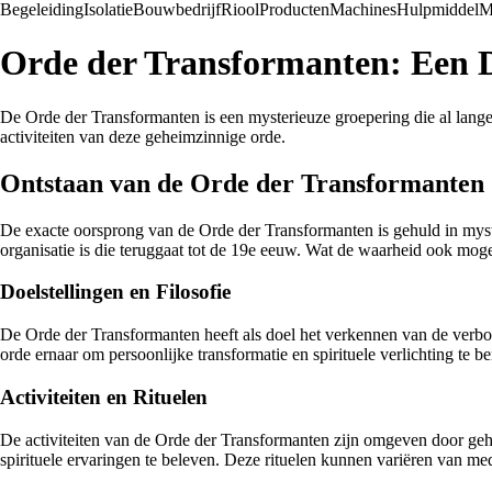
Begeleiding
Isolatie
Bouwbedrijf
Riool
Producten
Machines
Hulpmiddel
M
Orde der Transformanten: Een 
De Orde der Transformanten is een mysterieuze groepering die al lange 
activiteiten van deze geheimzinnige orde.
Ontstaan van de Orde der Transformanten
De exacte oorsprong van de Orde der Transformanten is gehuld in myster
organisatie is die teruggaat tot de 19e eeuw. Wat de waarheid ook moge z
Doelstellingen en Filosofie
De Orde der Transformanten heeft als doel het verkennen van de verbor
orde ernaar om persoonlijke transformatie en spirituele verlichting te 
Activiteiten en Rituelen
De activiteiten van de Orde der Transformanten zijn omgeven door geh
spirituele ervaringen te beleven. Deze rituelen kunnen variëren van me