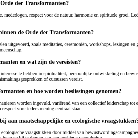
e Orde der Transformanten?
tie, mededogen, respect voor de natuur, harmonie en spirituele groei.
d binnen de Orde der Transformanten?
elen uitgevoerd, zoals meditaties, ceremoniën, workshops, lezingen en
gemeenschap.
anten en wat zijn de vereisten?
teresse te hebben in spiritualiteit, persoonlijke ontwikkeling en bewu
nismakingsgesprekken of cursussen vereist.
sformanten en hoe worden beslissingen genomen?
anieren worden ingevuld, variërend van een collectief leiderschap tot
n respect voor ieders mening centraal staan.
ij aan maatschappelijke en ecologische vraagstukken
en ecologische vraagstukken door middel van bewustwordingscampagnes
heen en bij te dragen aan een positieve verandering.