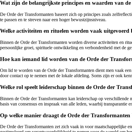
Wat zijn de belangrijkste principes en waarden van d
De Orde der Transformanten baseert zich op principes zoals zelfreflec
te passen en te streven naar een hoger bewustzijnsniveau.
Welke activiteiten en rituelen worden vaak uitgevoer
Binnen de Orde der Transformanten worden diverse activiteiten en ritu
persoonlijke groei, spirituele ontwikkeling en verbondenheid met de 
Hoe kan iemand lid worden van de Orde der Transform
Om lid te worden van de Orde der Transformanten dient men vaak een in
door contact op te nemen met de lokale afdeling. Soms zijn er ook ken
Welke rol speelt leiderschap binnen de Orde der Tran
Binnen de Orde der Transformanten kan leiderschap op verschillende m
basis van consensus en inspraak van alle leden, waarbij transparantie e
Op welke manier draagt de Orde der Transformanten b
De Orde der Transformanten zet zich vaak in voor maatschappelijke 
gestimuleerd om verantwoordelijkheid te nemen voor de wereld om hen 