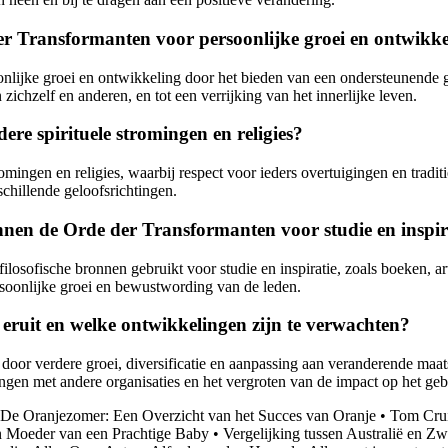
er Transformanten voor persoonlijke groei en ontwikk
lijke groei en ontwikkeling door het bieden van een ondersteunende gem
 zichzelf en anderen, en tot een verrijking van het innerlijke leven.
re spirituele stromingen en religies?
omingen en religies, waarbij respect voor ieders overtuigingen en trad
schillende geloofsrichtingen.
nen de Orde der Transformanten voor studie en inspir
losofische bronnen gebruikt voor studie en inspiratie, zoals boeken, a
ersoonlijke groei en bewustwording van de leden.
eruit en welke ontwikkelingen zijn te verwachten?
or verdere groei, diversificatie en aanpassing aan veranderende maat
gen met andere organisaties en het vergroten van de impact op het ge
De Oranjezomer: Een Overzicht van het Succes van Oranje
•
Tom Crui
en Moeder van een Prachtige Baby
•
Vergelijking tussen Australië en Z