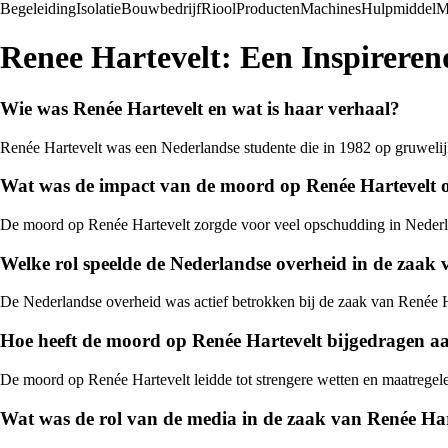
Begeleiding
Isolatie
Bouwbedrijf
Riool
Producten
Machines
Hulpmiddel
M
Renee Hartevelt: Een Inspireren
Wie was Renée Hartevelt en wat is haar verhaal?
Renée Hartevelt was een Nederlandse studente die in 1982 op gruwelij
Wat was de impact van de moord op Renée Hartevelt 
De moord op Renée Hartevelt zorgde voor veel opschudding in Nederland 
Welke rol speelde de Nederlandse overheid in de zaak 
De Nederlandse overheid was actief betrokken bij de zaak van Renée Har
Hoe heeft de moord op Renée Hartevelt bijgedragen aa
De moord op Renée Hartevelt leidde tot strengere wetten en maatregelen
Wat was de rol van de media in de zaak van Renée Har