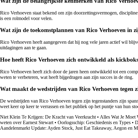
Wat zijn de belangrijkste kenmerken van Rico Verhoeve
Rico Verhoeven staat bekend om zijn doorzettingsvermogen, discipline en 
is een rolmodel voor velen.
Wat zijn de toekomstplannen van Rico Verhoeven in zij
Rico Verhoeven heeft aangegeven dat hij nog vele jaren actief wil blijv
uitdagingen aan te gaan.
Hoe heeft Rico Verhoeven zich ontwikkeld als kickbok
Rico Verhoeven heeft zich door de jaren heen ontwikkeld tot een complet
weten te verbeteren, wat heeft bijgedragen aan zijn succes in de ring.
Wat maakt de wedstrijden van Rico Verhoeven tegen z
De wedstrijden van Rico Verhoeven tegen zijn tegenstanders zijn span
weet keer op keer te verrassen en het publiek op het puntje van hun sto
Niet Klein Te Krijgen: De Kracht van Veerkracht
•
Alles Wat Je Moet
weten over Earnest Stewart
•
Oorlogsschip: Geschiedenis en Types
•
D
Aandelenmarkt Update: Ayden Stock, Just Eat Takeaway, Aegon en M