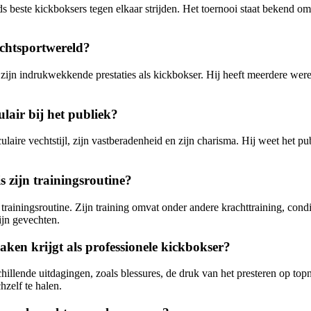
s beste kickboksers tegen elkaar strijden. Het toernooi staat bekend o
chtsportwereld?
n indrukwekkende prestaties als kickbokser. Hij heeft meerdere wereld
air bij het publiek?
aire vechtstijl, zijn vastberadenheid en zijn charisma. Hij weet het pu
s zijn trainingsroutine?
 trainingsroutine. Zijn training omvat onder andere krachttraining, cond
ijn gevechten.
ken krijgt als professionele kickbokser?
illende uitdagingen, zoals blessures, de druk van het presteren op top
hzelf te halen.