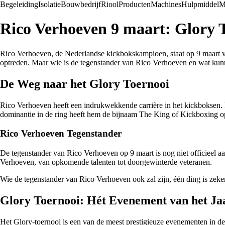
Begeleiding
Isolatie
Bouwbedrijf
Riool
Producten
Machines
Hulpmiddel
M
Rico Verhoeven 9 maart: Glory 
Rico Verhoeven, de Nederlandse kickbokskampioen, staat op 9 maart voo
optreden. Maar wie is de tegenstander van Rico Verhoeven en wat kun
De Weg naar het Glory Toernooi
Rico Verhoeven heeft een indrukwekkende carrière in het kickboksen. M
dominantie in de ring heeft hem de bijnaam The King of Kickboxing o
Rico Verhoeven Tegenstander
De tegenstander van Rico Verhoeven op 9 maart is nog niet officieel 
Verhoeven, van opkomende talenten tot doorgewinterde veteranen.
Wie de tegenstander van Rico Verhoeven ook zal zijn, één ding is zeker
Glory Toernooi: Hét Evenement van het Ja
Het Glory-toernooi is een van de meest prestigieuze evenementen in de