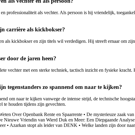
n als vechter en als persoon?
professionaliteit als vechter. Als persoon is hij vriendelijk, toegankel
n carrière als kickbokser?
en als kickbokser en zijn titels wil verdedigen. Hij streeft ernaar om z
ser door de jaren heen?
e vechter met een sterke techniek, tactisch inzicht en fysieke kracht. 
ijn tegenstanders zo spannend om naar te kijken?
nend om naar te kijken vanwege de intense strijd, de technische hoogs
el te houden tijdens zijn gevechten.
 Weten Over Openbank Rente en Spaarrente
•
De mysterieuze zaak van
e Nieuwe Vriendin van Wierd Duk en Meer: Een Diepgaande Analyse
eer
•
Azarkan stopt als leider van DENK
•
Welke landen zijn door naar