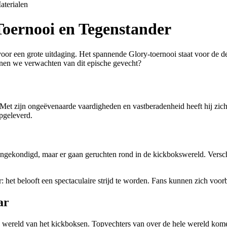
aterialen
Toernooi en Tegenstander
r een grote uitdaging. Het spannende Glory-toernooi staat voor de deur
nen we verwachten van dit epische gevecht?
et zijn ongeëvenaarde vaardigheden en vastberadenheid heeft hij zich 
pgeleverd.
aangekondigd, maar er gaan geruchten rond in de kickbokswereld. Vers
: het belooft een spectaculaire strijd te worden. Fans kunnen zich voor
ar
 wereld van het kickboksen. Topvechters van over de hele wereld komen