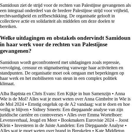
Samidoun ziet de strijd voor de rechten van Palestijnse gevangenen als
een integraal onderdeel van de bredere Palestijnse strijd voor vrijheid,
rechtvaardigheid en zelfbeschikking. De organisatie gelooft in
collectieve actie en solidariteit als middelen om deze doelen te
bereiken.
Welke uitdagingen en obstakels ondervindt Samidoun
in haar werk voor de rechten van Palestijnse
gevangenen?
Samidoun wordt geconfronteerd met uitdagingen zoals repressie,
vervolging, censuur en stigmatisering vanwege haar activiteiten en
standpunten. De organisatie moet ook omgaan met beperkingen op
haar werk en het mobiliseren van steun in een complex politiek
klimaat.
Alba Baptista en Chris Evans: Een Kijkje in hun Samenzijn
•
Anna
Wie is de Mol? Alles wat je moet weten over Anna Gimbrère in Wie is
de Mol 2024
•
Ernstig ongeluk op de A2 vandaag: wat te doen en hoe
veilig te blijven
•
Sidney Smeets: Een diepgaande analyse van zijn
juridische carrière en controverses
•
Alles over Emma Wortelboer:
Levensverhaal, Jeugd en Meer
•
Bookmakers Eurovisie 2024 – Joost
Klein
•
Investeren in de Juiste Aandelen: Een Diepgaande Analyse
•
Alles wat je moet weten over brand in Breukelen
•
Kate Middleton