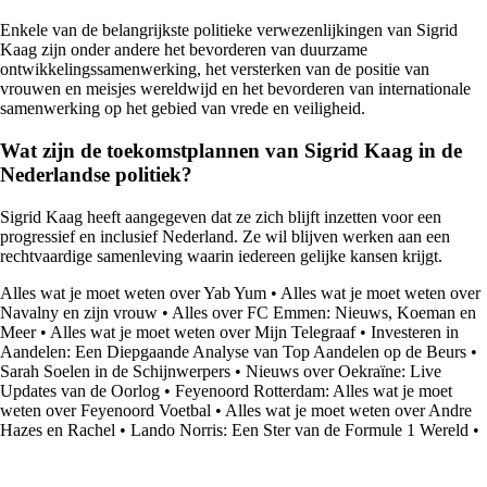
Enkele van de belangrijkste politieke verwezenlijkingen van Sigrid
Kaag zijn onder andere het bevorderen van duurzame
ontwikkelingssamenwerking, het versterken van de positie van
vrouwen en meisjes wereldwijd en het bevorderen van internationale
samenwerking op het gebied van vrede en veiligheid.
Wat zijn de toekomstplannen van Sigrid Kaag in de
Nederlandse politiek?
Sigrid Kaag heeft aangegeven dat ze zich blijft inzetten voor een
progressief en inclusief Nederland. Ze wil blijven werken aan een
rechtvaardige samenleving waarin iedereen gelijke kansen krijgt.
Alles wat je moet weten over Yab Yum
•
Alles wat je moet weten over
Navalny en zijn vrouw
•
Alles over FC Emmen: Nieuws, Koeman en
Meer
•
Alles wat je moet weten over Mijn Telegraaf
•
Investeren in
Aandelen: Een Diepgaande Analyse van Top Aandelen op de Beurs
•
Sarah Soelen in de Schijnwerpers
•
Nieuws over Oekraïne: Live
Updates van de Oorlog
•
Feyenoord Rotterdam: Alles wat je moet
weten over Feyenoord Voetbal
•
Alles wat je moet weten over Andre
Hazes en Rachel
•
Lando Norris: Een Ster van de Formule 1 Wereld
•