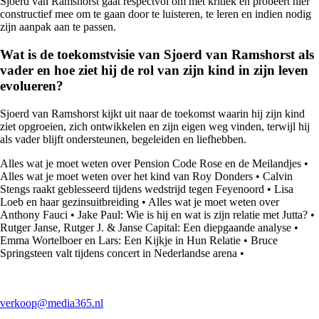
Sjoerd van Ramshorst gaat respectvol om met kritiek en probeert hier
constructief mee om te gaan door te luisteren, te leren en indien nodig
zijn aanpak aan te passen.
Wat is de toekomstvisie van Sjoerd van Ramshorst als
vader en hoe ziet hij de rol van zijn kind in zijn leven
evolueren?
Sjoerd van Ramshorst kijkt uit naar de toekomst waarin hij zijn kind
ziet opgroeien, zich ontwikkelen en zijn eigen weg vinden, terwijl hij
als vader blijft ondersteunen, begeleiden en liefhebben.
Alles wat je moet weten over Pension Code Rose en de Meilandjes
•
Alles wat je moet weten over het kind van Roy Donders
•
Calvin
Stengs raakt geblesseerd tijdens wedstrijd tegen Feyenoord
•
Lisa
Loeb en haar gezinsuitbreiding
•
Alles wat je moet weten over
Anthony Fauci
•
Jake Paul: Wie is hij en wat is zijn relatie met Jutta?
•
Rutger Janse, Rutger J. & Janse Capital: Een diepgaande analyse
•
Emma Wortelboer en Lars: Een Kijkje in Hun Relatie
•
Bruce
Springsteen valt tijdens concert in Nederlandse arena
•
verkoop@media365.nl