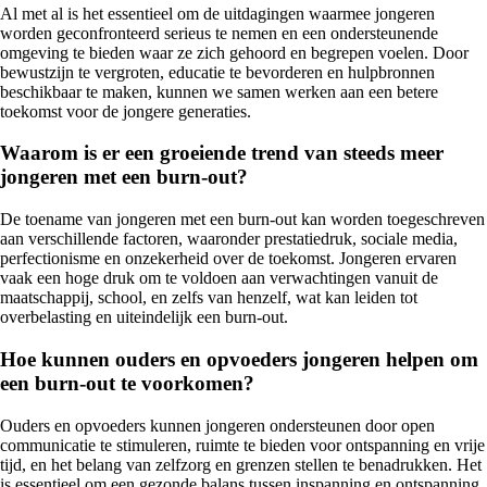
Al met al is het essentieel om de uitdagingen waarmee jongeren
worden geconfronteerd serieus te nemen en een ondersteunende
omgeving te bieden waar ze zich gehoord en begrepen voelen. Door
bewustzijn te vergroten, educatie te bevorderen en hulpbronnen
beschikbaar te maken, kunnen we samen werken aan een betere
toekomst voor de jongere generaties.
Waarom is er een groeiende trend van steeds meer
jongeren met een burn-out?
De toename van jongeren met een burn-out kan worden toegeschreven
aan verschillende factoren, waaronder prestatiedruk, sociale media,
perfectionisme en onzekerheid over de toekomst. Jongeren ervaren
vaak een hoge druk om te voldoen aan verwachtingen vanuit de
maatschappij, school, en zelfs van henzelf, wat kan leiden tot
overbelasting en uiteindelijk een burn-out.
Hoe kunnen ouders en opvoeders jongeren helpen om
een burn-out te voorkomen?
Ouders en opvoeders kunnen jongeren ondersteunen door open
communicatie te stimuleren, ruimte te bieden voor ontspanning en vrije
tijd, en het belang van zelfzorg en grenzen stellen te benadrukken. Het
is essentieel om een gezonde balans tussen inspanning en ontspanning