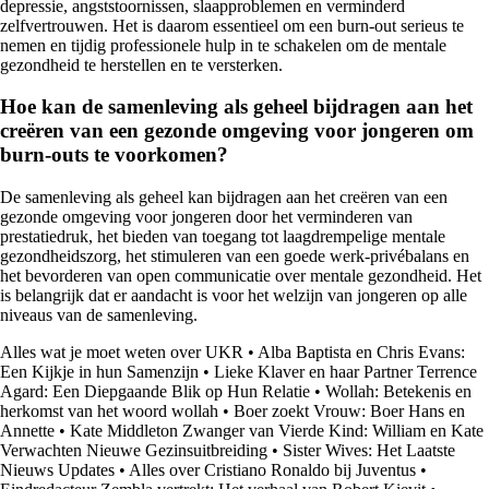
depressie, angststoornissen, slaapproblemen en verminderd
zelfvertrouwen. Het is daarom essentieel om een burn-out serieus te
nemen en tijdig professionele hulp in te schakelen om de mentale
gezondheid te herstellen en te versterken.
Hoe kan de samenleving als geheel bijdragen aan het
creëren van een gezonde omgeving voor jongeren om
burn-outs te voorkomen?
De samenleving als geheel kan bijdragen aan het creëren van een
gezonde omgeving voor jongeren door het verminderen van
prestatiedruk, het bieden van toegang tot laagdrempelige mentale
gezondheidszorg, het stimuleren van een goede werk-privébalans en
het bevorderen van open communicatie over mentale gezondheid. Het
is belangrijk dat er aandacht is voor het welzijn van jongeren op alle
niveaus van de samenleving.
Alles wat je moet weten over UKR
•
Alba Baptista en Chris Evans:
Een Kijkje in hun Samenzijn
•
Lieke Klaver en haar Partner Terrence
Agard: Een Diepgaande Blik op Hun Relatie
•
Wollah: Betekenis en
herkomst van het woord wollah
•
Boer zoekt Vrouw: Boer Hans en
Annette
•
Kate Middleton Zwanger van Vierde Kind: William en Kate
Verwachten Nieuwe Gezinsuitbreiding
•
Sister Wives: Het Laatste
Nieuws Updates
•
Alles over Cristiano Ronaldo bij Juventus
•