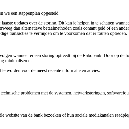
en we een stappenplan opgesteld:
laatste updates over de storing. Dit kan je helpen in te schatten wanne
erweeg dan alternatieve betaalmethoden zoals contant geld of een ande
dige transacties te vermijden om te voorkomen dat er fouten optreden.
te volgen wanneer er een storing optreedt bij de Rabobank. Door op de h
ing minimaliseren.
d te worden voor de meest recente informatie en advies.
s technische problemen met de systemen, netwerkstoringen, softwaref
?
iciële website van de bank bezoeken of hun sociale mediakanalen raadp