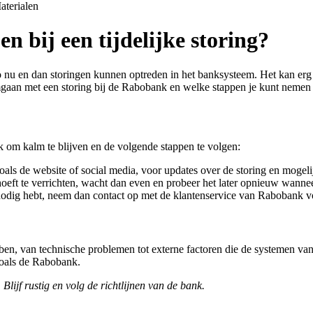
aterialen
n bij een tijdelijke storing?
o nu en dan storingen kunnen optreden in het banksysteem. Het kan erg v
omgaan met een storing bij de Rabobank en welke stappen je kunt nemen 
jk om kalm te blijven en de volgende stappen te volgen:
als de website of social media, voor updates over de storing en mogeli
 hoeft te verrichten, wacht dan even en probeer het later opnieuw wannee
nodig hebt, neem dan contact op met de klantenservice van Rabobank voo
en, van technische problemen tot externe factoren die de systemen van 
zoals de Rabobank.
 Blijf rustig en volg de richtlijnen van de bank.