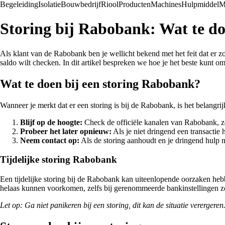
Begeleiding
Isolatie
Bouwbedrijf
Riool
Producten
Machines
Hulpmiddel
M
Storing bij Rabobank: Wat te doe
Als klant van de Rabobank ben je wellicht bekend met het feit dat er z
saldo wilt checken. In dit artikel bespreken we hoe je het beste kunt 
Wat te doen bij een storing Rabobank?
Wanneer je merkt dat er een storing is bij de Rabobank, is het belangri
Blijf op de hoogte:
Check de officiële kanalen van Rabobank, zo
Probeer het later opnieuw:
Als je niet dringend een transactie
Neem contact op:
Als de storing aanhoudt en je dringend hulp 
Tijdelijke storing Rabobank
Een tijdelijke storing bij de Rabobank kan uiteenlopende oorzaken hebb
helaas kunnen voorkomen, zelfs bij gerenommeerde bankinstellingen 
Let op: Ga niet panikeren bij een storing, dit kan de situatie verergeren.