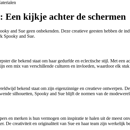
aterialen
 Een kijkje achter de schermen
oky and Sue geen onbekenden. Deze creatieve geesten hebben de industr
erk Spooky and Sue.
pster die bekend staat om haar gedurfde en eclectische stijl. Met een a
ijn een mix van verschillende culturen en invloeden, waardoor elk stuk
reldwijd bekend staat om zijn eigenzinnige en creatieve ontwerpen. De
ieuwende silhouetten, Spooky and Sue blijft de normen van de modewerel
s en merken is hun vermogen om inspiratie te halen uit de meest onver
er. De creativiteit en originaliteit van Sue en haar team zijn werkelij