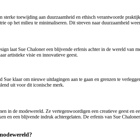
 sterke toewijding aan duurzaamheid en ethisch verantwoorde praktijk
rie op het milieu te minimaliseren. Dit streven naar duurzaamheid wee
gn laat Sue Chaloner een blijvende erfenis achter in de wereld van mod
r artistieke visie en innovatieve geest.
nd Sue klaar om nieuwe uitdagingen aan te gaan en grenzen te verleggen
lend uit voor dit iconische merk.
en in de modewereld. Ze vertegenwoordigen een creatieve geest en een
en en een blijvende indruk achtergelaten. De erfenis van Sue Chaloner
 modewereld?