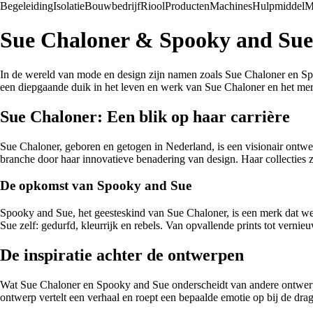
Begeleiding
Isolatie
Bouwbedrijf
Riool
Producten
Machines
Hulpmiddel
M
Sue Chaloner & Spooky and Sue:
In de wereld van mode en design zijn namen zoals Sue Chaloner en Spo
een diepgaande duik in het leven en werk van Sue Chaloner en het m
Sue Chaloner: Een blik op haar carrière
Sue Chaloner, geboren en getogen in Nederland, is een visionair ontwer
branche door haar innovatieve benadering van design. Haar collecties z
De opkomst van Spooky and Sue
Spooky and Sue, het geesteskind van Sue Chaloner, is een merk dat we
Sue zelf: gedurfd, kleurrijk en rebels. Van opvallende prints tot vern
De inspiratie achter de ontwerpen
Wat Sue Chaloner en Spooky and Sue onderscheidt van andere ontwerper
ontwerp vertelt een verhaal en roept een bepaalde emotie op bij de drag