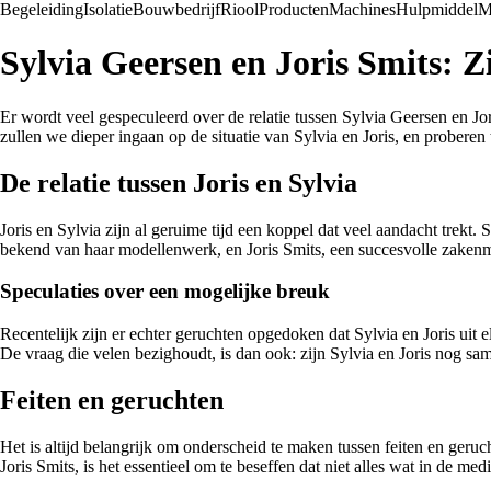
Begeleiding
Isolatie
Bouwbedrijf
Riool
Producten
Machines
Hulpmiddel
M
Sylvia Geersen en Joris Smits: 
Er wordt veel gespeculeerd over de relatie tussen Sylvia Geersen en Jor
zullen we dieper ingaan op de situatie van Sylvia en Joris, en proberen 
De relatie tussen Joris en Sylvia
Joris en Sylvia zijn al geruime tijd een koppel dat veel aandacht trek
bekend van haar modellenwerk, en Joris Smits, een succesvolle zaken
Speculaties over een mogelijke breuk
Recentelijk zijn er echter geruchten opgedoken dat Sylvia en Joris uit e
De vraag die velen bezighoudt, is dan ook: zijn Sylvia en Joris nog sa
Feiten en geruchten
Het is altijd belangrijk om onderscheid te maken tussen feiten en geru
Joris Smits, is het essentieel om te beseffen dat niet alles wat in de m