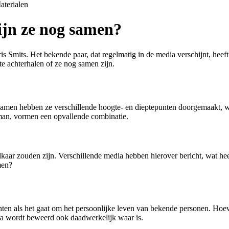
aterialen
Zijn ze nog samen?
is Smits. Het bekende paar, dat regelmatig in de media verschijnt, heeft
te achterhalen of ze nog samen zijn.
t. Samen hebben ze verschillende hoogte- en dieptepunten doorgemaakt, w
man, vormen een opvallende combinatie.
lkaar zouden zijn. Verschillende media hebben hierover bericht, wat heef
men?
chten als het gaat om het persoonlijke leven van bekende personen. Hoew
edia wordt beweerd ook daadwerkelijk waar is.