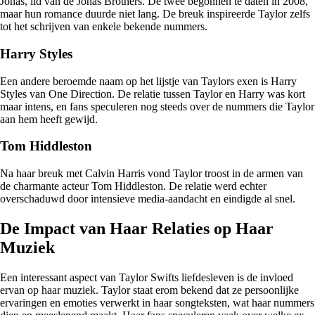
Jonas, lid van de Jonas Brothers. De twee begonnen te daten in 2008,
maar hun romance duurde niet lang. De breuk inspireerde Taylor zelfs
tot het schrijven van enkele bekende nummers.
Harry Styles
Een andere beroemde naam op het lijstje van Taylors exen is Harry
Styles van One Direction. De relatie tussen Taylor en Harry was kort
maar intens, en fans speculeren nog steeds over de nummers die Taylor
aan hem heeft gewijd.
Tom Hiddleston
Na haar breuk met Calvin Harris vond Taylor troost in de armen van
de charmante acteur Tom Hiddleston. De relatie werd echter
overschaduwd door intensieve media-aandacht en eindigde al snel.
De Impact van Haar Relaties op Haar
Muziek
Een interessant aspect van Taylor Swifts liefdesleven is de invloed
ervan op haar muziek. Taylor staat erom bekend dat ze persoonlijke
ervaringen en emoties verwerkt in haar songteksten, wat haar nummers