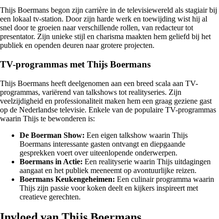
Thijs Boermans begon zijn carrière in de televisiewereld als stagiair bij
een lokaal tv-station. Door zijn harde werk en toewijding wist hij al
snel door te groeien naar verschillende rollen, van redacteur tot
presentator. Zijn unieke stijl en charisma maakten hem geliefd bij het
publiek en openden deuren naar grotere projecten.
TV-programmas met Thijs Boermans
Thijs Boermans heeft deelgenomen aan een breed scala aan TV-
programmas, variërend van talkshows tot realityseries. Zijn
veelzijdigheid en professionaliteit maken hem een graag geziene gast
op de Nederlandse televisie. Enkele van de populaire TV-programmas
waarin Thijs te bewonderen is:
De Boerman Show:
Een eigen talkshow waarin Thijs
Boermans interessante gasten ontvangt en diepgaande
gesprekken voert over uiteenlopende onderwerpen.
Boermans in Actie:
Een realityserie waarin Thijs uitdagingen
aangaat en het publiek meeneemt op avontuurlijke reizen.
Boermans Keukengeheimen:
Een culinair programma waarin
Thijs zijn passie voor koken deelt en kijkers inspireert met
creatieve gerechten.
Invloed van Thijs Boermans