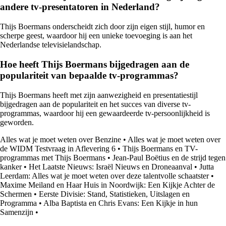
andere tv-presentatoren in Nederland?
Thijs Boermans onderscheidt zich door zijn eigen stijl, humor en
scherpe geest, waardoor hij een unieke toevoeging is aan het
Nederlandse televisielandschap.
Hoe heeft Thijs Boermans bijgedragen aan de
populariteit van bepaalde tv-programmas?
Thijs Boermans heeft met zijn aanwezigheid en presentatiestijl
bijgedragen aan de populariteit en het succes van diverse tv-
programmas, waardoor hij een gewaardeerde tv-persoonlijkheid is
geworden.
Alles wat je moet weten over Benzine
•
Alles wat je moet weten over
de WIDM Testvraag in Aflevering 6
•
Thijs Boermans en TV-
programmas met Thijs Boermans
•
Jean-Paul Boëtius en de strijd tegen
kanker
•
Het Laatste Nieuws: Israël Nieuws en Droneaanval
•
Jutta
Leerdam: Alles wat je moet weten over deze talentvolle schaatster
•
Maxime Meiland en Haar Huis in Noordwijk: Een Kijkje Achter de
Schermen
•
Eerste Divisie: Stand, Statistieken, Uitslagen en
Programma
•
Alba Baptista en Chris Evans: Een Kijkje in hun
Samenzijn
•