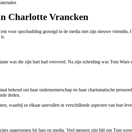
aterialen
in Charlotte Vrancken
ent voor opschudding gezorgd in de media met zijn nieuwe vriendin, Cha
is.
me was die zijn hart had veroverd. Na zijn scheiding was Tom Waes enig
taat bekend om haar ondernemerschap en haar charismatische persoonli
onde deden.
en, waarbij ze elkaar aanvullen in verschillende aspecten van hun leve
es opgeroepen bij fans en media. Veel mensen zijn blij om Tom weer gel