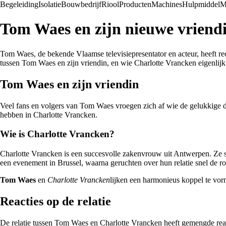
Begeleiding
Isolatie
Bouwbedrijf
Riool
Producten
Machines
Hulpmiddel
M
Tom Waes en zijn nieuwe vriend
Tom Waes, de bekende Vlaamse televisiepresentator en acteur, heeft rec
tussen Tom Waes en zijn vriendin, en wie Charlotte Vrancken eigenlijk 
Tom Waes en zijn vriendin
Veel fans en volgers van Tom Waes vroegen zich af wie de gelukkige da
hebben in Charlotte Vrancken.
Wie is Charlotte Vrancken?
Charlotte Vrancken is een succesvolle zakenvrouw uit Antwerpen. Ze s
een evenement in Brussel, waarna geruchten over hun relatie snel de r
Tom Waes
en
Charlotte Vrancken
lijken een harmonieus koppel te vorm
Reacties op de relatie
De relatie tussen Tom Waes en Charlotte Vrancken heeft gemengde reacti