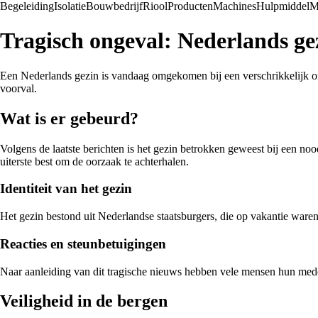
Begeleiding
Isolatie
Bouwbedrijf
Riool
Producten
Machines
Hulpmiddel
M
Tragisch ongeval: Nederlands g
Een Nederlands gezin is vandaag omgekomen bij een verschrikkelijk onge
voorval.
Wat is er gebeurd?
Volgens de laatste berichten is het gezin betrokken geweest bij een noo
uiterste best om de oorzaak te achterhalen.
Identiteit van het gezin
Het gezin bestond uit Nederlandse staatsburgers, die op vakantie waren
Reacties en steunbetuigingen
Naar aanleiding van dit tragische nieuws hebben vele mensen hun mede
Veiligheid in de bergen