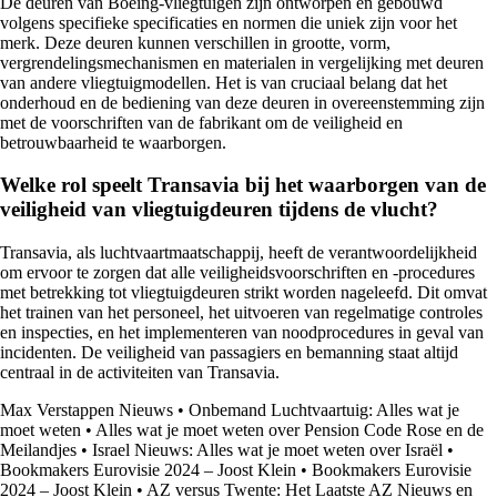
De deuren van Boeing-vliegtuigen zijn ontworpen en gebouwd
volgens specifieke specificaties en normen die uniek zijn voor het
merk. Deze deuren kunnen verschillen in grootte, vorm,
vergrendelingsmechanismen en materialen in vergelijking met deuren
van andere vliegtuigmodellen. Het is van cruciaal belang dat het
onderhoud en de bediening van deze deuren in overeenstemming zijn
met de voorschriften van de fabrikant om de veiligheid en
betrouwbaarheid te waarborgen.
Welke rol speelt Transavia bij het waarborgen van de
veiligheid van vliegtuigdeuren tijdens de vlucht?
Transavia, als luchtvaartmaatschappij, heeft de verantwoordelijkheid
om ervoor te zorgen dat alle veiligheidsvoorschriften en -procedures
met betrekking tot vliegtuigdeuren strikt worden nageleefd. Dit omvat
het trainen van het personeel, het uitvoeren van regelmatige controles
en inspecties, en het implementeren van noodprocedures in geval van
incidenten. De veiligheid van passagiers en bemanning staat altijd
centraal in de activiteiten van Transavia.
Max Verstappen Nieuws
•
Onbemand Luchtvaartuig: Alles wat je
moet weten
•
Alles wat je moet weten over Pension Code Rose en de
Meilandjes
•
Israel Nieuws: Alles wat je moet weten over Israël
•
Bookmakers Eurovisie 2024 – Joost Klein
•
Bookmakers Eurovisie
2024 – Joost Klein
•
AZ versus Twente: Het Laatste AZ Nieuws en