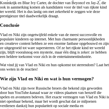
Koninkrijk en Blue Ivy Carter, de dochter van Beyoncé en Jay-Z, die
ook in aanmerking komen als kandidaten voor de titel van rijkste kind
ter wereld. Het is dus lastig om met zekerheid te zeggen wie deze
prestigieuze titel daadwerkelijk draagt.
Conclusie
Vlad en Niki zijn ongetwijfeld enkele van de meest succesvolle en
populaire kinderen op internet. Met hun charmante persoonlijkheden
en creatieve content hebben ze een enorme fanbase opgebouwd en zijn
ze uitgegroeid tot ware supersterren. Of ze het rijkste kind ter wereld
zijn, blijft vooralsnog een mysterie, maar één ding is zeker: ze hebben
een heldere toekomst voor zich in de entertainmentindustrie.
Wat vind jij van Vlad en Niki en hun opkomst tot sterrendom? Laat het
ons weten in de reacties!
Wie zijn Vlad en Niki en wat is hun vermogen?
Vlad en Niki zijn twee Russische broers die bekend zijn geworden
door hun YouTube-kanaal waar ze videos plaatsen van henzelf die
spelen en avonturen beleven. Het exacte vermogen van Vlad en Niki is
niet openbaar bekend, maar het wordt geschat dat ze miljoenen
verdienen dankzij hun populariteit op sociale media en