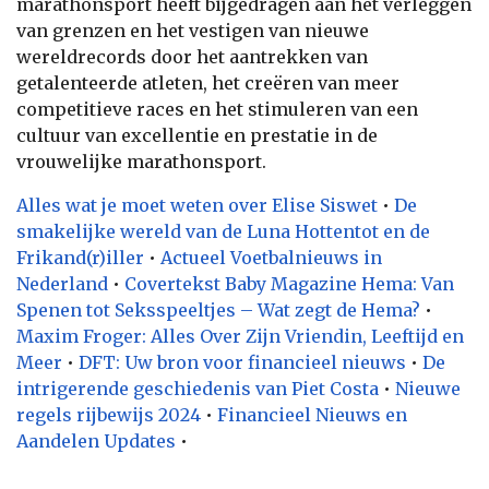
marathonsport heeft bijgedragen aan het verleggen
van grenzen en het vestigen van nieuwe
wereldrecords door het aantrekken van
getalenteerde atleten, het creëren van meer
competitieve races en het stimuleren van een
cultuur van excellentie en prestatie in de
vrouwelijke marathonsport.
Alles wat je moet weten over Elise Siswet
•
De
smakelijke wereld van de Luna Hottentot en de
Frikand(r)iller
•
Actueel Voetbalnieuws in
Nederland
•
Covertekst Baby Magazine Hema: Van
Spenen tot Seksspeeltjes – Wat zegt de Hema?
•
Maxim Froger: Alles Over Zijn Vriendin, Leeftijd en
Meer
•
DFT: Uw bron voor financieel nieuws
•
De
intrigerende geschiedenis van Piet Costa
•
Nieuwe
regels rijbewijs 2024
•
Financieel Nieuws en
Aandelen Updates
•