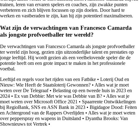
trainen, leren van ervaren spelers en coaches, zijn zwakke punten
verbeteren en zich blijven focussen op zijn doelen. Door hard te
werken en vastberaden te zijn, kan hij zijn potentieel maximaliseren.
Wat zijn de verwachtingen van Francesco Camarda
als jongste profvoetballer ter wereld?
De verwachtingen van Francesco Camarda als jongste profvoetballer
ter wereld zijn hoog, gezien zijn uitzonderlijke talent en prestaties op
jonge leeftijd. Hij wordt gezien als een veelbelovende speler die de
potentie heeft om een grote impact te maken in het professionele
voetbal.
Leeftijd en regels voor het rijden van een Fatbike
•
Loterij Oud en
Nieuw: Wie Heeft de Staatsloterij Gewonnen?
•
Alles wat je moet
weten over De Telegraaf
•
Belasting op een tweede huis in 2023 en
2024
•
Ex van Debbie: Met wie was Debbie van B?
•
Alles wat je
moet weten over Microsoft Office 2021
•
Spaarrente Ontwikkelingen
bij RegioBank, SNS en ASN Bank in 2023
•
Bigidagoe Dood: Feiten
en Achtergrond van de Rappers Overlijden
•
Alles wat je moet weten
over pepperspray en wapens in Duitsland
•
Dyantha Brooks: Van
Shownieuws tot Vertrek
•