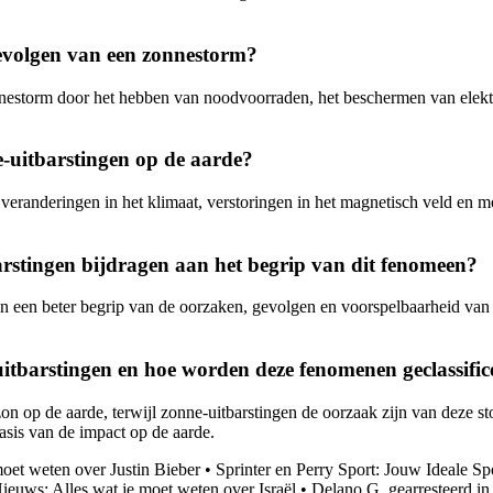
evolgen van een zonnestorm?
estorm door het hebben van noodvoorraden, het beschermen van elektr
e-uitbarstingen op de aarde?
veranderingen in het klimaat, verstoringen in het magnetisch veld en m
rstingen bijdragen aan het begrip van dit fenomeen?
n een beter begrip van de oorzaken, gevolgen en voorspelbaarheid van
uitbarstingen en hoe worden deze fenomenen geclassifi
on op de aarde, terwijl zonne-uitbarstingen de oorzaak zijn van deze s
basis van de impact op de aarde.
moet weten over Justin Bieber
•
Sprinter en Perry Sport: Jouw Ideale S
Nieuws: Alles wat je moet weten over Israël
•
Delano G. gearresteerd in