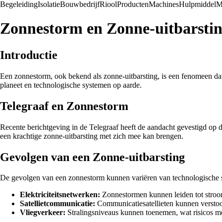
Begeleiding
Isolatie
Bouwbedrijf
Riool
Producten
Machines
Hulpmiddel
M
Zonnestorm en Zonne-uitbarstin
Introductie
Een zonnestorm, ook bekend als zonne-uitbarsting, is een fenomeen da
planeet en technologische systemen op aarde.
Telegraaf en Zonnestorm
Recente berichtgeving in de Telegraaf heeft de aandacht gevestigd op
een krachtige zonne-uitbarsting met zich mee kan brengen.
Gevolgen van een Zonne-uitbarsting
De gevolgen van een zonnestorm kunnen variëren van technologische st
Elektriciteitsnetwerken:
Zonnestormen kunnen leiden tot stroom
Satellietcommunicatie:
Communicatiesatellieten kunnen verstoo
Vliegverkeer:
Stralingsniveaus kunnen toenemen, wat risicos m