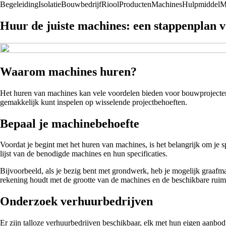
Begeleiding
Isolatie
Bouwbedrijf
Riool
Producten
Machines
Hulpmiddel
M
Huur de juiste machines: een stappenplan 
Waarom machines huren?
Het huren van machines kan vele voordelen bieden voor bouwprojecten. H
gemakkelijk kunt inspelen op wisselende projectbehoeften.
Bepaal je machinebehoefte
Voordat je begint met het huren van machines, is het belangrijk om je 
lijst van de benodigde machines en hun specificaties.
Bijvoorbeeld, als je bezig bent met grondwerk, heb je mogelijk graaf
rekening houdt met de grootte van de machines en de beschikbare ruim
Onderzoek verhuurbedrijven
Er zijn talloze verhuurbedrijven beschikbaar, elk met hun eigen aanbo