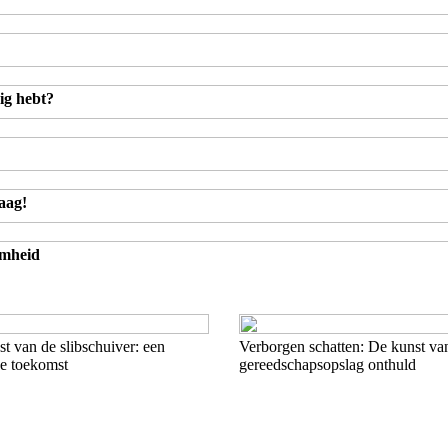
ig hebt?
aag!
amheid
t van de slibschuiver: een
Verborgen schatten: De kunst va
de toekomst
gereedschapsopslag onthuld